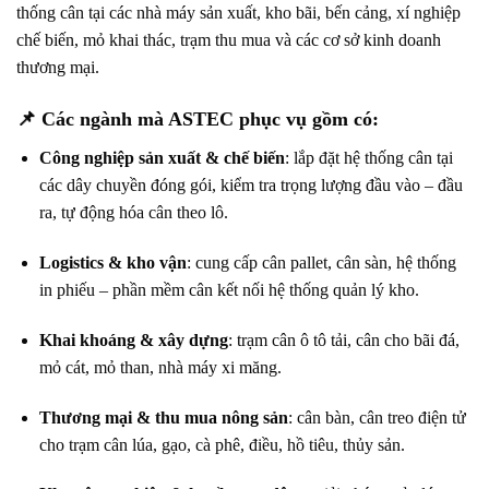
thống cân tại các nhà máy sản xuất, kho bãi, bến cảng, xí nghiệp
chế biến, mỏ khai thác, trạm thu mua và các cơ sở kinh doanh
thương mại.
📌
Các ngành mà ASTEC phục vụ gồm có:
Công nghiệp sản xuất & chế biến
: lắp đặt hệ thống cân tại
các dây chuyền đóng gói, kiểm tra trọng lượng đầu vào – đầu
ra, tự động hóa cân theo lô.
Logistics & kho vận
: cung cấp cân pallet, cân sàn, hệ thống
in phiếu – phần mềm cân kết nối hệ thống quản lý kho.
Khai khoáng & xây dựng
: trạm cân ô tô tải, cân cho bãi đá,
mỏ cát, mỏ than, nhà máy xi măng.
Thương mại & thu mua nông sản
: cân bàn, cân treo điện tử
cho trạm cân lúa, gạo, cà phê, điều, hồ tiêu, thủy sản.