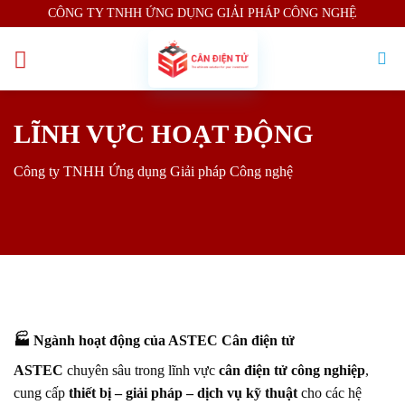
Skip
CÔNG TY TNHH ỨNG DỤNG GIẢI PHÁP CÔNG NGHỆ
to
content
LĨNH VỰC HOẠT ĐỘNG
Công ty TNHH Ứng dụng Giải pháp Công nghệ
🏭
Ngành hoạt động của ASTEC Cân điện tử
ASTEC
chuyên sâu trong lĩnh vực
cân điện tử công nghiệp
,
cung cấp
thiết bị – giải pháp – dịch vụ kỹ thuật
cho các hệ