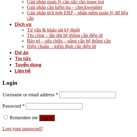
Giải pháp quản lý cân silo cho trang trại
Giải pháp cân kiểm tra – checkweigher
Giải pháp tích hợp ERP – phần mềm quản lý dữ liệu
cân
Dịch vụ
Tư vấn & khảo sát kỹ thuật
Thi công – lắp đặt hệ thống cân điện tử
Bảo trì – sửa chữa – nâng cấp hệ thống cân
Hiệu chuẩn – kiểm định cân điện tử
Dự án
Tin tức
Tuyển dụng
Liên hệ
Login
Username or email address
*
Password
*
Remember me
Log in
Lost your password?