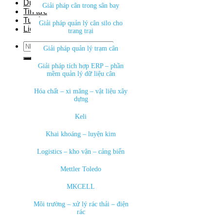
Dự án
Giải pháp cân trong sân bay
Tin tức
Tuyển dụng
Giải pháp quản lý cân silo cho
Liên hệ
trang trại
Search
Giải pháp quản lý trạm cân
for:
Giải pháp tích hợp ERP – phần
mềm quản lý dữ liệu cân
Hóa chất – xi măng – vật liệu xây
dựng
Keli
Khai khoáng – luyện kim
Logistics – kho vận – cảng biển
Mettler Toledo
MKCELL
Môi trường – xử lý rác thải – điện
rác