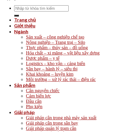
Search
for:
Trang chủ
Giới thiệu
Ngành
Sản xuất – công nghiệp chế tạo
Nông nghiệp – Trang trại – Silo
Thực phẩm – thủy sản – đồ uống
Hóa chất – xi măng – vật liệu xây dựng
Dược phẩm – y tế
Logistics – kho vận – cảng biển
Sân bay – hành lý – siêu thị
Khai khoáng – luyện kim
Môi trường – xử lý rác thải – điện rác
Sản phẩm
Cân nguyên chiếc
Cảm biến lực
Đầu cân
Phụ kiện
Giải pháp
Giải pháp cân trong nhà máy sản xuất
Giải pháp cân trong sân bay
Giải pháp quản lý trạm cân