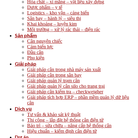
Hóa chất – xi măng – vật liệu xây dựng
Dược phẩm – y tế
Logistics – kho vận – cảng biển
Sân bay – hành lý – siêu thị
Khai khoáng – luyện kim
Môi trường – xử lý rác thải – điện rác
Sản phẩm
Cân nguyên chiếc
Cảm biến lực
Đầu cân
Phụ kiện
Giải pháp
Giải pháp cân trong nhà máy sản xuất
Giải pháp cân trong sân bay
Giải pháp quản lý trạm cân
Giải pháp quản lý cân silo cho trang trại
Giải pháp cân kiểm tra – checkweigher
Giải pháp tích hợp ERP – phần mềm quản lý dữ liệu
cân
Dịch vụ
Tư vấn & khảo sát kỹ thuật
Thi công – lắp đặt hệ thống cân điện tử
Bảo trì – sửa chữa – nâng cấp hệ thống cân
Hiệu chuẩn – kiểm định cân điện tử
Dự án