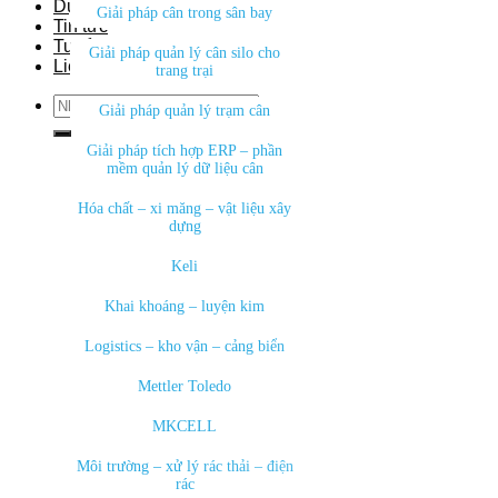
Dự án
Giải pháp cân trong sân bay
Tin tức
Tuyển dụng
Giải pháp quản lý cân silo cho
Liên hệ
trang trại
Search
Giải pháp quản lý trạm cân
for:
Giải pháp tích hợp ERP – phần
mềm quản lý dữ liệu cân
Hóa chất – xi măng – vật liệu xây
dựng
Keli
Khai khoáng – luyện kim
Logistics – kho vận – cảng biển
Mettler Toledo
MKCELL
Môi trường – xử lý rác thải – điện
rác