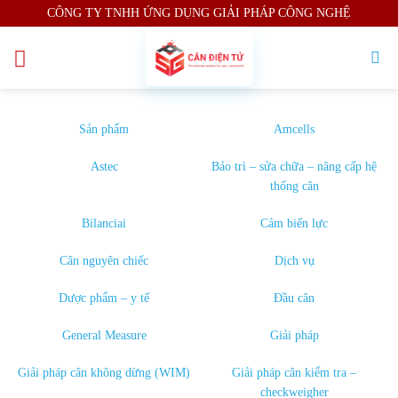
Skip
CÔNG TY TNHH ỨNG DỤNG GIẢI PHÁP CÔNG NGHỆ
to
content
Sản phẩm
Amcells
Astec
Bảo trì – sửa chữa – nâng cấp hệ
thống cân
Bilanciai
Cảm biến lực
Cân nguyên chiếc
Dịch vụ
Dược phẩm – y tế
Đầu cân
General Measure
Giải pháp
Giải pháp cân không dừng (WIM)
Giải pháp cân kiểm tra –
checkweigher