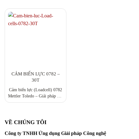
CẢM BIẾN LỰC 0782 –
30T
Cảm biến lực (Loadcell) 0782
Mettler Toledo – Giải pháp cân
tải trọng lớn, độ chính xác và
độ bền vượt trội Loadcell 0782
của Mettler Toledo được thiết
kế dạng hình trụ nén hai đầu,
VỀ CHÚNG TÔI
giúp hệ thống cân đạt độ chính
Công ty TNHH Ứng dụng Giải pháp Công nghệ
xác tối ưu và tuổi thọ dài lâu