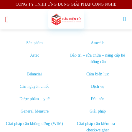
Skip
CÔNG TY TNHH ỨNG DỤNG GIẢI PHÁP CÔNG NGHỆ
to
content
Sản phẩm
Amcells
Astec
Bảo trì – sửa chữa – nâng cấp hệ
thống cân
Bilanciai
Cảm biến lực
Cân nguyên chiếc
Dịch vụ
Dược phẩm – y tế
Đầu cân
General Measure
Giải pháp
Giải pháp cân không dừng (WIM)
Giải pháp cân kiểm tra –
checkweigher