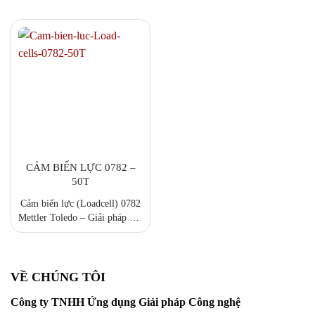
CẢM BIẾN LỰC 0782 –
50T
Cảm biến lực (Loadcell) 0782
Mettler Toledo – Giải pháp cân
tải trọng lớn, độ chính xác và
độ bền vượt trội Loadcell 0782
của Mettler Toledo được thiết
kế dạng hình trụ nén hai đầu,
VỀ CHÚNG TÔI
giúp hệ thống cân đạt độ chính
Công ty TNHH Ứng dụng Giải pháp Công nghệ
xác tối ưu và tuổi thọ dài lâu