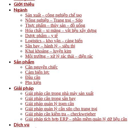
Giới thiệu
Ngành
Sản xuất – công nghiệp chế tạo
Nông nghiệp – Trang trại – Silo
Thực phẩm – thủy sản – đồ uống
Hóa chất – xi măng – vật liệu xây dựng
Dược phẩm – y tế
Logistics – kho vận – cảng biển
Sân bay – hành lý – siêu thị
Khai khoáng – luyện kim
Môi trường – xử lý rác thải – điện rác
Sản phẩm
Cân nguyên chiếc
Cảm biến lực
Đầu cân
Phụ kiện
Giải pháp
Giải pháp cân trong nhà máy sản xuất
Giải pháp cân trong sân bay
Giải pháp quản lý trạm cân
Giải pháp quản lý cân silo cho trang trại
Giải pháp cân kiểm tra – checkweigher
Giải pháp tích hợp ERP – phần mềm quản lý dữ liệu cân
Dịch vụ