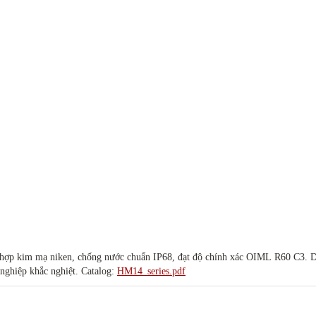
thép hợp kim mạ niken, chống nước chuẩn IP68, đạt độ chính xác OIML R60 C3.
hoạt động ổn định ngoài trời, độ bền cơ học cao, phù hợp môi trường công nghiệp khắc nghiệt. Catalog:
HM14_series.pdf