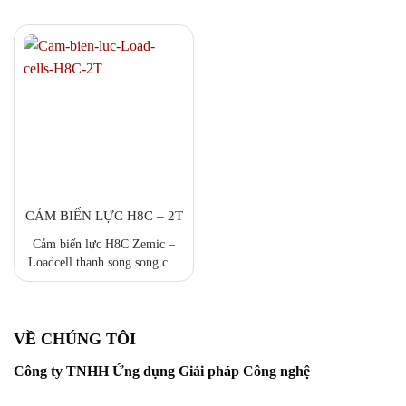
CẢM BIẾN LỰC H8C – 2T
Cảm biến lực H8C Zemic –
Loadcell thanh song song cho
cân bàn và cân đóng bao (1 T,
2 T, 5 T) Cảm biến lực H8C
Zemic là giải pháp chuẩn cho
các hệ thống cân bàn điện tử,
VỀ CHÚNG TÔI
cân đóng bao và cân công
Công ty TNHH Ứng dụng Giải pháp Công nghệ
nghiệp tải trọng trung bình đến
lớn. Tại ASTEC Cân điện