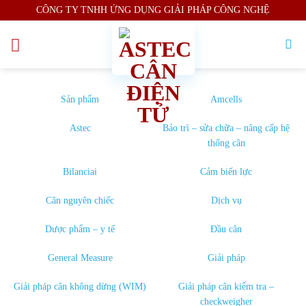
Skip
CÔNG TY TNHH ỨNG DỤNG GIẢI PHÁP CÔNG NGHỆ
to
content
Sản phẩm
Amcells
Astec
Bảo trì – sửa chữa – nâng cấp hệ
thống cân
Bilanciai
Cảm biến lực
Cân nguyên chiếc
Dịch vụ
Dược phẩm – y tế
Đầu cân
General Measure
Giải pháp
Giải pháp cân không dừng (WIM)
Giải pháp cân kiểm tra –
checkweigher