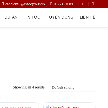
candientu@astecgroup.vn
0397154084
DỰ ÁN
TIN TỨC
TUYỂN DỤNG
LIÊN HỆ
n chiếc
Dịch vụ
Dược phẩm – y tế
Đầu cân
ân trong nhà máy sản xuất
Giải pháp cân trong sân bay
u cân
Hóa chất – xi măng – vật liệu xây dựng
Keli
iện rác
Ngành nghề
Nông nghiệp – Trang trại – Silo
 tử
Thực phẩm – thủy sản – đồ uống
Thương hiệu
Showing all 4 results