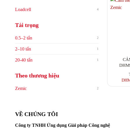
Loadcell
4
Tải trọng
0.5–2 tấn
2
2–10 tấn
1
CẢ
20-40 tấn
1
DHM9
Theo thương hiệu
DHM
Zemic
2
VỀ CHÚNG TÔI
Công ty TNHH Ứng dụng Giải pháp Công nghệ