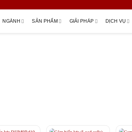
NGÀNH
SẢN PHẨM
GIẢI PHÁP
DỊCH VỤ
ữa – nâng cấp hệ thống cân
Bilanciai
Cảm biến lực
Cân nguyê
 dừng (WIM)
Giải pháp cân kiểm tra – checkweigher
Giải pháp c
uản lý trạm cân
Giải pháp tích hợp ERP – phần mềm quản lý dữ liệ
iển
Mettler Toledo
MKCELL
Môi trường – xử lý rác thải – đ
công nghiệp chế tạo
SYMC
Thi công – lắp đặt hệ thống cân điện
Tscale
Tư vấn & khảo sát kỹ thuật
Zemic