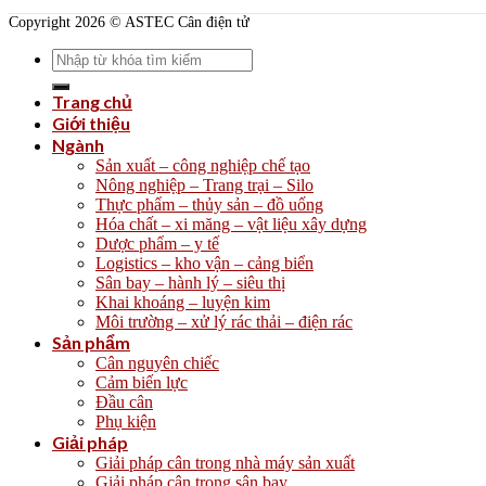
Copyright 2026 © ASTEC Cân điện tử
Search
for:
Trang chủ
Giới thiệu
Ngành
Sản xuất – công nghiệp chế tạo
Nông nghiệp – Trang trại – Silo
Thực phẩm – thủy sản – đồ uống
Hóa chất – xi măng – vật liệu xây dựng
Dược phẩm – y tế
Logistics – kho vận – cảng biển
Sân bay – hành lý – siêu thị
Khai khoáng – luyện kim
Môi trường – xử lý rác thải – điện rác
Sản phẩm
Cân nguyên chiếc
Cảm biến lực
Đầu cân
Phụ kiện
Giải pháp
Giải pháp cân trong nhà máy sản xuất
Giải pháp cân trong sân bay