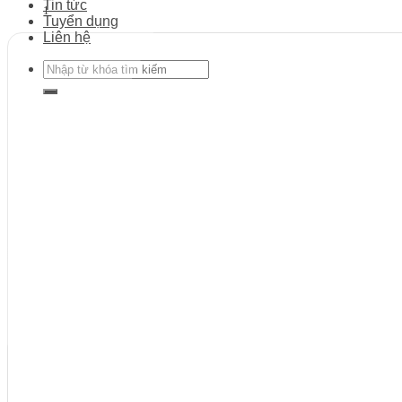
Tin tức
1
Tuyển dụng
Liên hệ
Search
for: