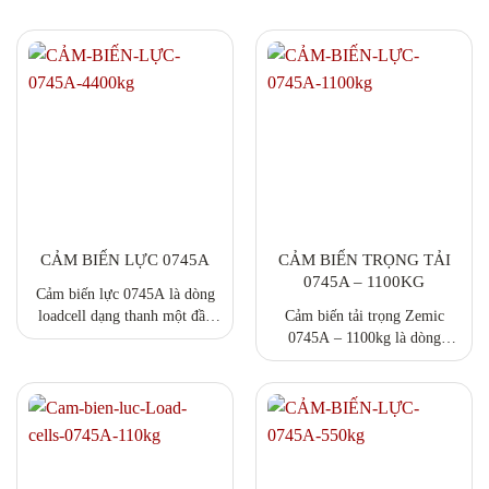
CẢM BIẾN LỰC 0745A
CẢM BIẾN TRỌNG TẢI
0745A – 1100KG
Cảm biến lực 0745A là dòng
loadcell dạng thanh một đầu
Cảm biến tải trọng Zemic
(single point), thiết kế nhỏ
0745A – 1100kg là dòng
gọn, dễ lắp đặt, độ chính xác
loadcell dạng thanh một đầu
cao. Phù hợp cho cân bàn, cân
(single point), thiết kế nhỏ
băng tải, máy đóng gói và các
gọn, dễ lắp đặt, độ chính xác
hệ thống cân tự động trong
cao. Phù hợp cho cân bàn, cân
công nghiệp. Đáp ứng tiêu
băng tải, máy đóng gói và các
chuẩn OIML, hoạt động ổn
hệ thống cân tự động trong