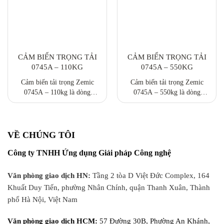
định trong môi trường khắc
công nghiệp. Đáp ứng tiêu
chuẩn OIML, hoạt động ổn
nghiệt. Tải tài liệu:
0745A_EN
định trong môi trường khắc
nghiệt.
CẢM BIẾN TRỌNG TẢI
CẢM BIẾN TRỌNG TẢI
0745A – 110KG
0745A – 550KG
Cảm biến tải trọng Zemic
Cảm biến tải trọng Zemic
0745A – 110kg là dòng
0745A – 550kg là dòng
loadcell dạng thanh một đầu
loadcell dạng thanh một đầu
(single point), thiết kế nhỏ
(single point), thiết kế nhỏ
gọn, dễ lắp đặt, độ chính xác
gọn, dễ lắp đặt, độ chính xác
cao. Phù hợp cho cân bàn, cân
cao. Phù hợp cho cân bàn, cân
VỀ CHÚNG TÔI
băng tải, máy đóng gói và các
băng tải, máy đóng gói và các
Công ty TNHH Ứng dụng Giải pháp Công nghệ
hệ thống cân tự động trong
hệ thống cân tự động trong
công nghiệp. Đáp ứng tiêu
công nghiệp. Đáp ứng tiêu
chuẩn OIML, hoạt động ổn
chuẩn OIML, hoạt động ổn
Văn phòng giao dịch HN:
Tầng 2 tòa D Việt Đức Complex, 164
định trong môi trường khắc
định trong môi trường khắc
Khuất Duy Tiến, phường Nhân Chính, quận Thanh Xuân, Thành
nghiệt.
nghiệt.
phố Hà Nội, Việt Nam
Văn phòng giao dịch HCM:
57 Đường 30B, Phường An Khánh,