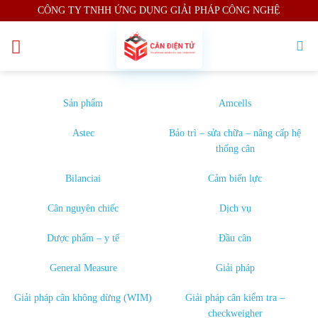
Skip
CÔNG TY TNHH ỨNG DỤNG GIẢI PHÁP CÔNG NGHỆ
to
content
Sản phẩm
Amcells
Astec
Bảo trì – sửa chữa – nâng cấp hệ
thống cân
Bilanciai
Cảm biến lực
Cân nguyên chiếc
Dịch vụ
Dược phẩm – y tế
Đầu cân
General Measure
Giải pháp
Giải pháp cân không dừng (WIM)
Giải pháp cân kiểm tra –
checkweigher