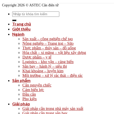
Copyright 2026 © ASTEC Cân điện tử
Search
for:
Trang chủ
Giới thiệu
Ngành
Sản xuất – công nghiệp chế tạo
Nông nghiệp – Trang trại – Silo
Thực phẩm – thủy sản – đồ uống
Hóa chất – xi măng – vật liệu xây dựng
Dược phẩm – y tế
Logistics – kho vận – cảng biển
Sân bay – hành lý – siêu thị
Khai khoáng – luyện kim
Môi trường – xử lý rác thải – điện rác
Sản phẩm
Cân nguyên chiếc
Cảm biến lực
Đầu cân
Phụ kiện
Giải pháp
Giải pháp cân trong nhà máy sản xuất
Giải pháp cân trong sân bay