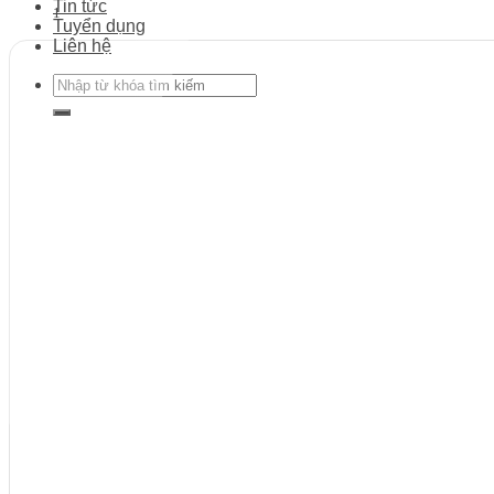
Tin tức
1
Tuyển dụng
Liên hệ
Search
for: