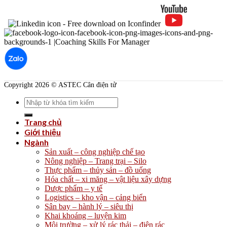
Copyright 2026 © ASTEC Cân điện tử
Search
for:
Trang chủ
Giới thiệu
Ngành
Sản xuất – công nghiệp chế tạo
Nông nghiệp – Trang trại – Silo
Thực phẩm – thủy sản – đồ uống
Hóa chất – xi măng – vật liệu xây dựng
Dược phẩm – y tế
Logistics – kho vận – cảng biển
Sân bay – hành lý – siêu thị
Khai khoáng – luyện kim
Môi trường – xử lý rác thải – điện rác