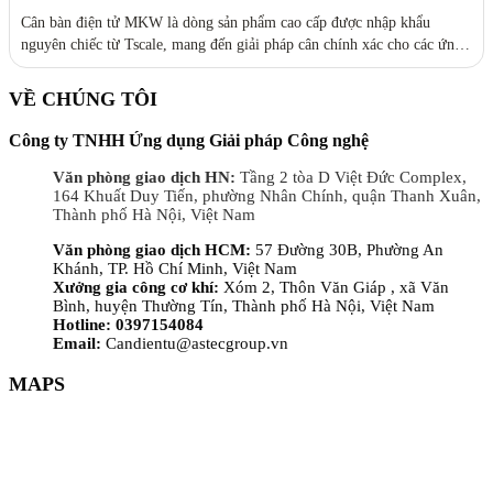
Cân bàn điện tử MKW là dòng sản phẩm cao cấp được nhập khẩu
nguyên chiếc từ Tscale, mang đến giải pháp cân chính xác cho các ứng
dụng công nghiệp và thương mại. Cân SKW đáp ứng đầy đủ các tiêu
chí của người dùng như độ phân giải cao, kích thước nhỏ gọn,...
VỀ CHÚNG TÔI
Công ty TNHH Ứng dụng Giải pháp Công nghệ
Văn phòng giao dịch HN:
Tầng 2 tòa D Việt Đức Complex,
164 Khuất Duy Tiến, phường Nhân Chính, quận Thanh Xuân,
Thành phố Hà Nội, Việt Nam
Văn phòng giao dịch HCM:
57 Đường 30B, Phường An
Khánh, TP. Hồ Chí Minh, Việt Nam
Xưởng gia công cơ khí:
Xóm 2, Thôn Văn Giáp , xã Văn
Bình, huyện Thường Tín, Thành phố Hà Nội, Việt Nam
Hotline: 0397154084
Email:
Candientu@astecgroup.vn
MAPS