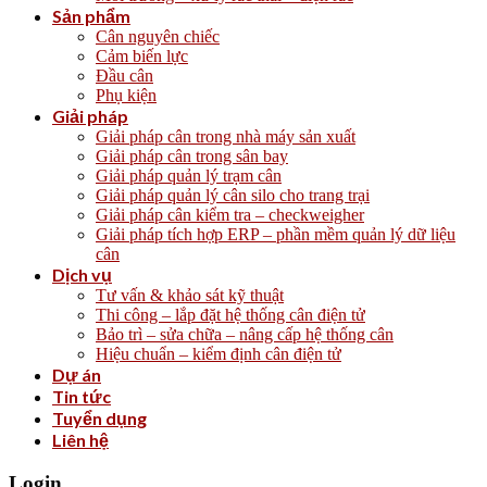
Sản phẩm
Cân nguyên chiếc
Cảm biến lực
Đầu cân
Phụ kiện
Giải pháp
Giải pháp cân trong nhà máy sản xuất
Giải pháp cân trong sân bay
Giải pháp quản lý trạm cân
Giải pháp quản lý cân silo cho trang trại
Giải pháp cân kiểm tra – checkweigher
Giải pháp tích hợp ERP – phần mềm quản lý dữ liệu
cân
Dịch vụ
Tư vấn & khảo sát kỹ thuật
Thi công – lắp đặt hệ thống cân điện tử
Bảo trì – sửa chữa – nâng cấp hệ thống cân
Hiệu chuẩn – kiểm định cân điện tử
Dự án
Tin tức
Tuyển dụng
Liên hệ
Login