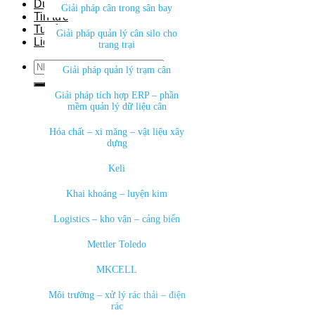
Dự án
Giải pháp cân trong sân bay
Tin tức
Tuyển dụng
Giải pháp quản lý cân silo cho
Liên hệ
trang trại
Search
Giải pháp quản lý trạm cân
for:
Giải pháp tích hợp ERP – phần
mềm quản lý dữ liệu cân
Hóa chất – xi măng – vật liệu xây
dựng
Keli
Khai khoáng – luyện kim
Logistics – kho vận – cảng biển
Mettler Toledo
MKCELL
Môi trường – xử lý rác thải – điện
rác