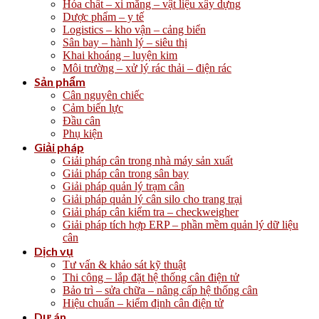
Hóa chất – xi măng – vật liệu xây dựng
Dược phẩm – y tế
Logistics – kho vận – cảng biển
Sân bay – hành lý – siêu thị
Khai khoáng – luyện kim
Môi trường – xử lý rác thải – điện rác
Sản phẩm
Cân nguyên chiếc
Cảm biến lực
Đầu cân
Phụ kiện
Giải pháp
Giải pháp cân trong nhà máy sản xuất
Giải pháp cân trong sân bay
Giải pháp quản lý trạm cân
Giải pháp quản lý cân silo cho trang trại
Giải pháp cân kiểm tra – checkweigher
Giải pháp tích hợp ERP – phần mềm quản lý dữ liệu
cân
Dịch vụ
Tư vấn & khảo sát kỹ thuật
Thi công – lắp đặt hệ thống cân điện tử
Bảo trì – sửa chữa – nâng cấp hệ thống cân
Hiệu chuẩn – kiểm định cân điện tử
Dự án