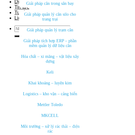
Dự án
Giải pháp cân trong sân bay
Tin tức
Tuyển dụng
Giải pháp quản lý cân silo cho
Liên hệ
trang trại
Search
Giải pháp quản lý trạm cân
for:
Giải pháp tích hợp ERP – phần
mềm quản lý dữ liệu cân
Hóa chất – xi măng – vật liệu xây
dựng
Keli
Khai khoáng – luyện kim
Logistics – kho vận – cảng biển
Mettler Toledo
MKCELL
Môi trường – xử lý rác thải – điện
rác