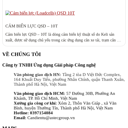
CẢM BIẾN LỰC QSD – 10T
Cảm biến lực QSD – 10T là dòng cảm biến kỹ thuật số do Keli sản
xuất, được sử dụng chủ yếu trong các ứng dụng cân xe tải, trạm cân ô
tô điện tử, và các hệ thống cân công suất lớn. Với tải trọng từ 5 tấn đến
50 tấn, QSD là một...
VỀ CHÚNG TÔI
Công ty TNHH Ứng dụng Giải pháp Công nghệ
Văn phòng giao dịch HN:
Tầng 2 tòa D Việt Đức Complex,
164 Khuất Duy Tiến, phường Nhân Chính, quận Thanh Xuân,
Thành phố Hà Nội, Việt Nam
Văn phòng giao dịch HCM:
57 Đường 30B, Phường An
Khánh, TP. Hồ Chí Minh, Việt Nam
Xưởng gia công cơ khí:
Xóm 2, Thôn Văn Giáp , xã Văn
Bình, huyện Thường Tín, Thành phố Hà Nội, Việt Nam
Hotline: 0397154084
Email:
Candientu@astecgroup.vn