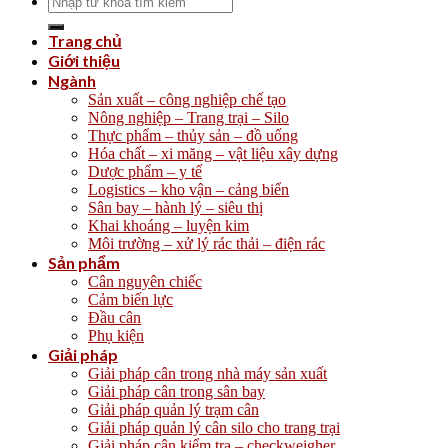
for:
Trang chủ
Giới thiệu
Ngành
Sản xuất – công nghiệp chế tạo
Nông nghiệp – Trang trại – Silo
Thực phẩm – thủy sản – đồ uống
Hóa chất – xi măng – vật liệu xây dựng
Dược phẩm – y tế
Logistics – kho vận – cảng biển
Sân bay – hành lý – siêu thị
Khai khoáng – luyện kim
Môi trường – xử lý rác thải – điện rác
Sản phẩm
Cân nguyên chiếc
Cảm biến lực
Đầu cân
Phụ kiện
Giải pháp
Giải pháp cân trong nhà máy sản xuất
Giải pháp cân trong sân bay
Giải pháp quản lý trạm cân
Giải pháp quản lý cân silo cho trang trại
Giải pháp cân kiểm tra – checkweigher