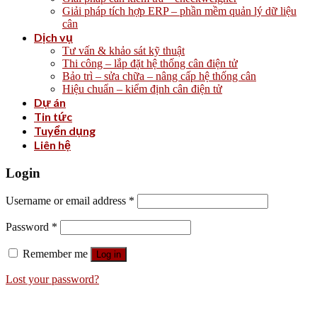
Giải pháp tích hợp ERP – phần mềm quản lý dữ liệu
cân
Dịch vụ
Tư vấn & khảo sát kỹ thuật
Thi công – lắp đặt hệ thống cân điện tử
Bảo trì – sửa chữa – nâng cấp hệ thống cân
Hiệu chuẩn – kiểm định cân điện tử
Dự án
Tin tức
Tuyển dụng
Liên hệ
Login
Username or email address
*
Password
*
Remember me
Log in
Lost your password?