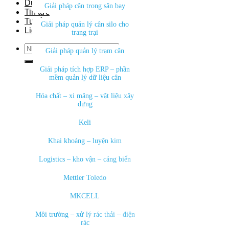
Dự án
Giải pháp cân trong sân bay
Tin tức
Tuyển dụng
Giải pháp quản lý cân silo cho
Liên hệ
trang trại
Search
Giải pháp quản lý trạm cân
for:
Giải pháp tích hợp ERP – phần
mềm quản lý dữ liệu cân
Hóa chất – xi măng – vật liệu xây
dựng
Keli
Khai khoáng – luyện kim
Logistics – kho vận – cảng biển
Mettler Toledo
MKCELL
Môi trường – xử lý rác thải – điện
rác