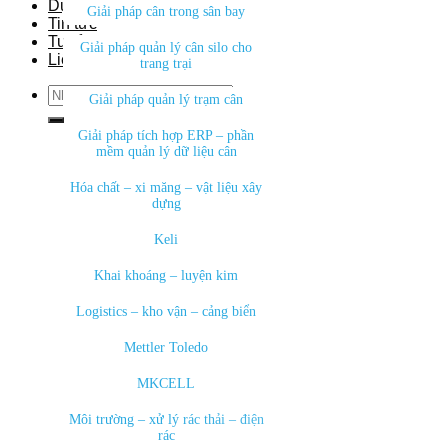
Dự án
Giải pháp cân trong sân bay
Tin tức
Tuyển dụng
Giải pháp quản lý cân silo cho
Liên hệ
trang trại
Search
Giải pháp quản lý trạm cân
for:
Giải pháp tích hợp ERP – phần
mềm quản lý dữ liệu cân
Hóa chất – xi măng – vật liệu xây
dựng
Keli
Khai khoáng – luyện kim
Logistics – kho vận – cảng biển
Mettler Toledo
MKCELL
Môi trường – xử lý rác thải – điện
rác