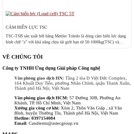
CẢM BIẾN LỰC TSC
TSC-TSB sản xuất bởi hãng Mettler Toledo là dòng cảm biến lực dạng
hình chữ “z” với khả năng chịu tải giới hạn từ 50-1000kg(TSC) và
2000-5000kg (TSB) nên được ứng dụng chủ yếu trong các loại cân bàn
điện tử hoặc cân sàn điện tử.
VỀ CHÚNG TÔI
Công ty TNHH Ứng dụng Giải pháp Công nghệ
Văn phòng giao dịch HN:
Tầng 2 tòa D Việt Đức Complex,
164 Khuất Duy Tiến, phường Nhân Chính, quận Thanh Xuân,
Thành phố Hà Nội, Việt Nam
Văn phòng giao dịch HCM:
57 Đường 30B, Phường An
Khánh, TP. Hồ Chí Minh, Việt Nam
Xưởng gia công cơ khí:
Xóm 2, Thôn Văn Giáp , xã Văn
Bình, huyện Thường Tín, Thành phố Hà Nội, Việt Nam
Hotline: 0397154084
Email:
Candientu@astecgroup.vn