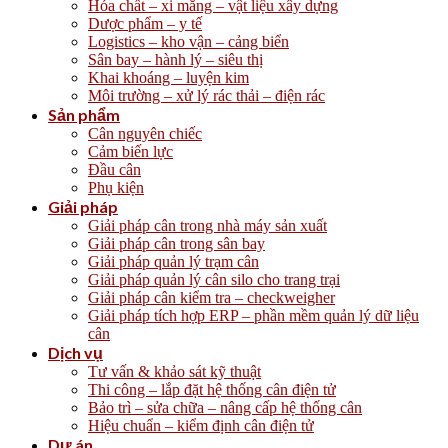
Hóa chất – xi măng – vật liệu xây dựng
Dược phẩm – y tế
Logistics – kho vận – cảng biển
Sân bay – hành lý – siêu thị
Khai khoáng – luyện kim
Môi trường – xử lý rác thải – điện rác
Sản phẩm
Cân nguyên chiếc
Cảm biến lực
Đầu cân
Phụ kiện
Giải pháp
Giải pháp cân trong nhà máy sản xuất
Giải pháp cân trong sân bay
Giải pháp quản lý trạm cân
Giải pháp quản lý cân silo cho trang trại
Giải pháp cân kiểm tra – checkweigher
Giải pháp tích hợp ERP – phần mềm quản lý dữ liệu
cân
Dịch vụ
Tư vấn & khảo sát kỹ thuật
Thi công – lắp đặt hệ thống cân điện tử
Bảo trì – sửa chữa – nâng cấp hệ thống cân
Hiệu chuẩn – kiểm định cân điện tử
Dự án