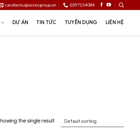
candientu@astecgroup.vn
0397154084
Ụ
DỰ ÁN
TIN TỨC
TUYỂN DỤNG
LIÊN HỆ
Cân nguyên chiếc
Dịch vụ
Dược phẩm – y tế
p cân kiểm tra – checkweigher
o trang trại
Giải pháp quản lý trạm cân
ng
Keli
Khai khoáng – luyện kim
Ngành nghề
Nông nghiệp – Trang trại – Silo
ng – lắp đặt hệ thống cân điện tử
t kỹ thuật
Zemic
howing the single result