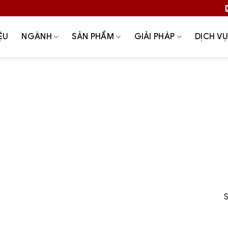
ỆU
NGÀNH
SẢN PHẨM
GIẢI PHÁP
DỊCH V
hữa – nâng cấp hệ thống cân
Bilanciai
Cảm biến lực
Giải pháp
Giải pháp cân không dừng (WIM)
Giải phá
Giải pháp cân trong sân bay
Giải pháp quản lý cân silo ch
quản lý dữ liệu cân
Hóa chất – xi măng – vật liệu xây dự
ledo
MKCELL
Môi trường – xử lý rác thải – điện rác
êu thị
Sản xuất – công nghiệp chế tạo
SYMC
Thi cô
sản – đồ uống
Thương hiệu
Tscale
Tư vấn & khảo sá
S