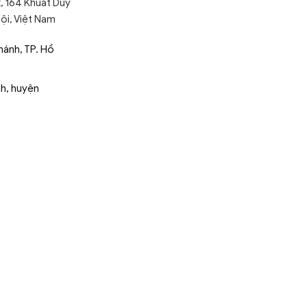
, 164 Khuất Duy
ội, Việt Nam
ánh, TP. Hồ
nh, huyện