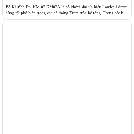
Bộ Khuếch Đại KM-02 KM02A là bộ khếch đại tín hiệu Loadcell được
dùng rất phổ biến trong các hệ thống Trạm trộn bê tông. Trong các hệ
thống điều khiển trạm trộn bê tông, ngoài việc sử dụng đầu cân hiển thị
để cân nguyên liệu, thì việc sử dụng các bộ khuếch đại...