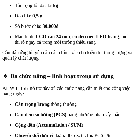
Tải trọng tối đa:
15 kg
Độ chia:
0,5 g
Số bước chia:
30.000d
Màn hình:
LCD cao 24 mm
, có
đèn nền LED trắng
, hiển
thị rõ ngay cả trong môi trường thiếu sáng
Cân đáp ứng tốt yêu cầu cân chính xác cho kiểm tra trọng lượng và
quản lý chất lượng.
🔹 Đa chức năng – linh hoạt trong sử dụng
AHW-L-15K hỗ trợ đầy đủ các chức năng cần thiết cho công việc
hàng ngày:
Cân trọng lượng
thông thường
Cân đếm số lượng (PCS)
bằng phương pháp lấy mẫu
Cộng dồn (Accumulation / SUM)
Chuyển đổi đơn vị
: kg, g, lb, oz, tji, hji, PCS, %