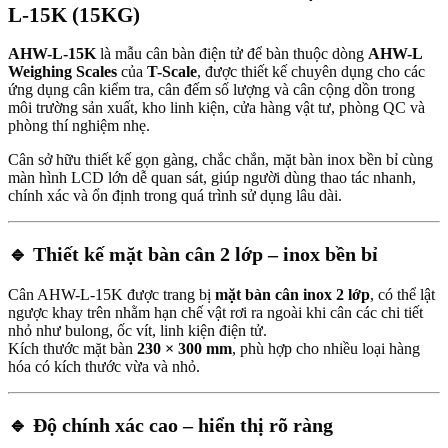
L-15K (15KG)
AHW-L-15K
là mẫu cân bàn điện tử để bàn thuộc dòng
AHW-L
Weighing Scales
của
T-Scale
, được thiết kế chuyên dụng cho các
ứng dụng cân kiểm tra, cân đếm số lượng và cân cộng dồn trong
môi trường sản xuất, kho linh kiện, cửa hàng vật tư, phòng QC và
phòng thí nghiệm nhẹ.
Cân sở hữu thiết kế gọn gàng, chắc chắn, mặt bàn inox bền bỉ cùng
màn hình LCD lớn dễ quan sát, giúp người dùng thao tác nhanh,
chính xác và ổn định trong quá trình sử dụng lâu dài.
🔹 Thiết kế mặt bàn cân 2 lớp – inox bền bỉ
Cân AHW-L-15K được trang bị
mặt bàn cân inox 2 lớp
, có thể lật
ngược khay trên nhằm hạn chế vật rơi ra ngoài khi cân các chi tiết
nhỏ như bulong, ốc vít, linh kiện điện tử.
Kích thước mặt bàn
230 × 300 mm
, phù hợp cho nhiều loại hàng
hóa có kích thước vừa và nhỏ.
🔹 Độ chính xác cao – hiển thị rõ ràng