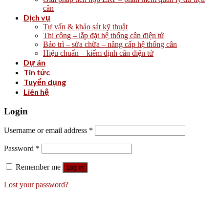
cân
Dịch vụ
Tư vấn & khảo sát kỹ thuật
Thi công – lắp đặt hệ thống cân điện tử
Bảo trì – sửa chữa – nâng cấp hệ thống cân
Hiệu chuẩn – kiểm định cân điện tử
Dự án
Tin tức
Tuyển dụng
Liên hệ
Login
Username or email address
*
Password
*
Remember me
Log in
Lost your password?