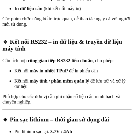
In dữ liệu cân
(khi kết nối máy in)
Các phím chức năng bố trí trực quan, dễ thao tác ngay cả với người
mới sử dụng.
🔹 Kết nối RS232 – in dữ liệu & truyền dữ liệu
máy tính
Cân tích hợp
cổng giao tiếp RS232 tiêu chuẩn
, cho phép:
Kết nối
máy in nhiệt TPuP
để in phiếu cân
Kết nối
máy tính / phần mềm quản lý
để lưu trữ và xử lý
dữ liệu
Phù hợp cho các đơn vị cần ghi nhận số liệu cân minh bạch và
chuyên nghiệp.
🔹 Pin sạc lithium – thời gian sử dụng dài
Pin lithium sạc lại:
3.7V / 4Ah