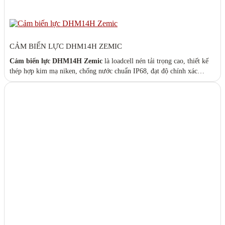
CẢM BIẾN LỰC DHM14H ZEMIC
Cảm biến lực DHM14H Zemic
là loadcell nén tải trọng cao, thiết kế
thép hợp kim mạ niken, chống nước chuẩn IP68, đạt độ chính xác
OIML R60 C3. Dòng loadcell chuyên dụng cho
trạm cân xe tải 40T –
120T
, hoạt động ổn định ngoài trời, độ bền cơ học cao, phù hợp môi
trường công nghiệp khắc nghiệt. Catalog:
HM14_series.pdf