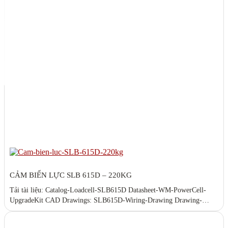
CẢM BIẾN LỰC SLB 615D – 220KG
Tải tài liệu: Catalog-Loadcell-SLB615D Datasheet-WM-PowerCell-
UpgradeKit CAD Drawings: SLB615D-Wiring-Drawing Drawing-
SLB615D SLB615D_3D_CAD