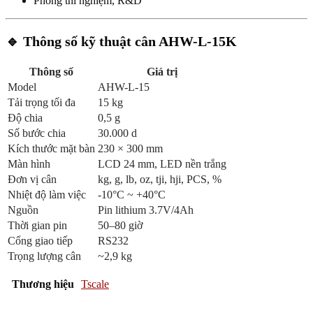
Phòng thí nghiệm, R&D
🔹 Thông số kỹ thuật cân AHW-L-15K
Thông số
Giá trị
Model
AHW-L-15
Tải trọng tối đa
15 kg
Độ chia
0,5 g
Số bước chia
30.000 d
Kích thước mặt bàn
230 × 300 mm
Màn hình
LCD 24 mm, LED nền trắng
Đơn vị cân
kg, g, lb, oz, tji, hji, PCS, %
Nhiệt độ làm việc
-10°C ~ +40°C
Nguồn
Pin lithium 3.7V/4Ah
Thời gian pin
50–80 giờ
Cổng giao tiếp
RS232
Trọng lượng cân
~2,9 kg
Thương hiệu
Tscale