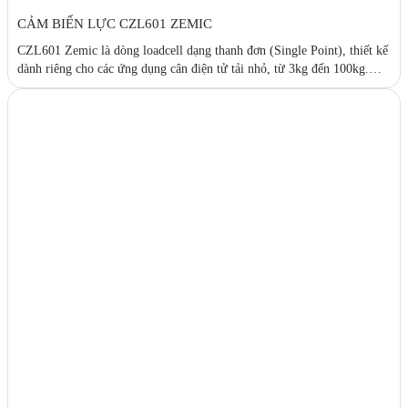
CẢM BIẾN LỰC CZL601 ZEMIC
CZL601 Zemic là dòng loadcell dạng thanh đơn (Single Point), thiết kế
dành riêng cho các ứng dụng cân điện tử tải nhỏ, từ 3kg đến 100kg.
Với độ chính xác cao, kích thước nhỏ gọn và vật liệu hợp kim nhôm,
CZL601 là lựa chọn lý tưởng cho cân bàn, cân đóng gói, cân...