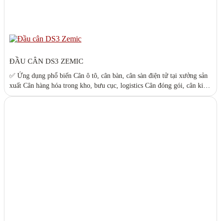
ĐẦU CÂN DS3 ZEMIC
✅ Ứng dụng phổ biến Cân ô tô, cân bàn, cân sàn điện tử tại xưởng sản
xuất Cân hàng hóa trong kho, bưu cục, logistics Cân đóng gói, cân kiểm
tra trọng lượng đơn giản ✅ Ưu điểm nổi bật Màn hình LED 6 số hiển
thị rõ nét, dễ đọc Hỗ trợ các...