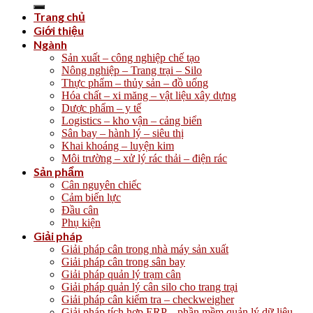
for:
Trang chủ
Giới thiệu
Ngành
Sản xuất – công nghiệp chế tạo
Nông nghiệp – Trang trại – Silo
Thực phẩm – thủy sản – đồ uống
Hóa chất – xi măng – vật liệu xây dựng
Dược phẩm – y tế
Logistics – kho vận – cảng biển
Sân bay – hành lý – siêu thị
Khai khoáng – luyện kim
Môi trường – xử lý rác thải – điện rác
Sản phẩm
Cân nguyên chiếc
Cảm biến lực
Đầu cân
Phụ kiện
Giải pháp
Giải pháp cân trong nhà máy sản xuất
Giải pháp cân trong sân bay
Giải pháp quản lý trạm cân
Giải pháp quản lý cân silo cho trang trại
Giải pháp cân kiểm tra – checkweigher
Giải pháp tích hợp ERP – phần mềm quản lý dữ liệu