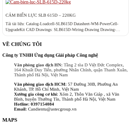
CẢM BIẾN LỰC SLB 615D – 220KG
Tải tài liệu: Catalog-Loadcell-SLB615D Datasheet-WM-PowerCell-
UpgradeKit CAD Drawings: SLB615D-Wiring-Drawing Drawing-
SLB615D SLB615D_3D_CAD
VỀ CHÚNG TÔI
Công ty TNHH Ứng dụng Giải pháp Công nghệ
Văn phòng giao dịch HN:
Tầng 2 tòa D Việt Đức Complex,
164 Khuất Duy Tiến, phường Nhân Chính, quận Thanh Xuân,
Thành phố Hà Nội, Việt Nam
Văn phòng giao dịch HCM:
57 Đường 30B, Phường An
Khánh, TP. Hồ Chí Minh, Việt Nam
Xưởng gia công cơ khí:
Xóm 2, Thôn Văn Giáp , xã Văn
Bình, huyện Thường Tín, Thành phố Hà Nội, Việt Nam
Hotline: 0397154084
Email:
Candientu@astecgroup.vn
MAPS