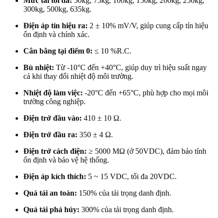
Mức tải tối đa:
50kg, 75kg, 100kg, 150kg, 200kg, 250kg,
300kg, 500kg, 635kg.
Điện áp tín hiệu ra:
2 ± 10% mV/V, giúp cung cấp tín hiệu
ổn định và chính xác.
Cân bằng tại điểm 0:
≤ 10 %R.C.
Bù nhiệt:
Từ -10°C đến +40°C, giúp duy trì hiệu suất ngay
cả khi thay đổi nhiệt độ môi trường.
Nhiệt độ làm việc:
-20°C đến +65°C, phù hợp cho mọi môi
trường công nghiệp.
Điện trở đầu vào:
410 ± 10 Ω.
Điện trở đầu ra:
350 ± 4 Ω.
Điện trở cách điện:
≥ 5000 MΩ (ở 50VDC), đảm bảo tính
ổn định và bảo vệ hệ thống.
Điện áp kích thích:
5 ~ 15 VDC, tối đa 20VDC.
Quá tải an toàn:
150% của tải trọng danh định.
Quá tải phá hủy:
300% của tải trọng danh định.