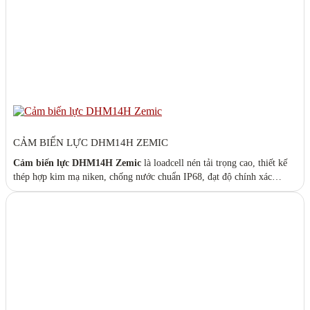
CẢM BIẾN LỰC DHM14H ZEMIC
Cảm biến lực DHM14H Zemic
là loadcell nén tải trọng cao, thiết kế
thép hợp kim mạ niken, chống nước chuẩn IP68, đạt độ chính xác
OIML R60 C3. Dòng loadcell chuyên dụng cho
trạm cân xe tải 40T –
120T
, hoạt động ổn định ngoài trời, độ bền cơ học cao, phù hợp môi
trường công nghiệp khắc nghiệt. Catalog:
HM14_series.pdf