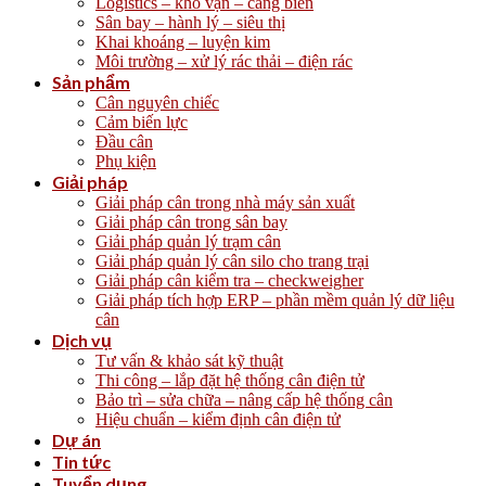
Logistics – kho vận – cảng biển
Sân bay – hành lý – siêu thị
Khai khoáng – luyện kim
Môi trường – xử lý rác thải – điện rác
Sản phẩm
Cân nguyên chiếc
Cảm biến lực
Đầu cân
Phụ kiện
Giải pháp
Giải pháp cân trong nhà máy sản xuất
Giải pháp cân trong sân bay
Giải pháp quản lý trạm cân
Giải pháp quản lý cân silo cho trang trại
Giải pháp cân kiểm tra – checkweigher
Giải pháp tích hợp ERP – phần mềm quản lý dữ liệu
cân
Dịch vụ
Tư vấn & khảo sát kỹ thuật
Thi công – lắp đặt hệ thống cân điện tử
Bảo trì – sửa chữa – nâng cấp hệ thống cân
Hiệu chuẩn – kiểm định cân điện tử
Dự án
Tin tức
Tuyển dụng