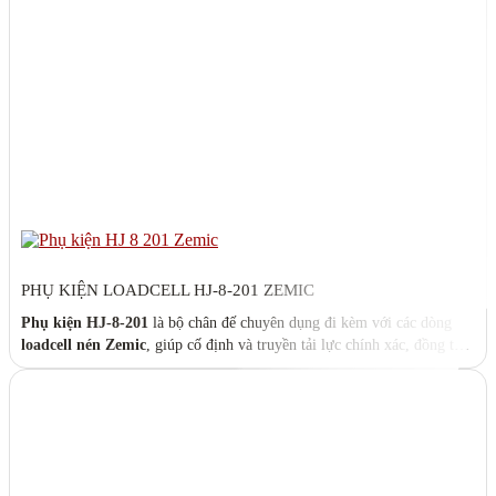
PHỤ KIỆN LOADCELL HJ-8-201 ZEMIC
Phụ kiện HJ-8-201
là bộ chân đế chuyên dụng đi kèm với các dòng
loadcell nén Zemic
, giúp cố định và truyền tải lực chính xác, đồng thời
giảm thiểu sai số do lệch tâm hoặc dao động cơ học trong quá trình cân.
Đây là lựa chọn lý tưởng cho các hệ thống
cân bồn, cân silo, cân sàn
cần độ chính xác cao và ổn định lâu dài.