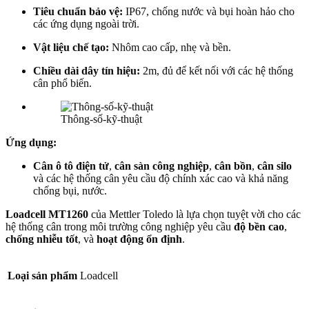
Tiêu chuẩn bảo vệ:
IP67, chống nước và bụi hoàn hảo cho
các ứng dụng ngoài trời.
Vật liệu chế tạo:
Nhôm cao cấp, nhẹ và bền.
Chiều dài dây tín hiệu:
2m, đủ để kết nối với các hệ thống
cân phổ biến.
Thông-số-kỹ-thuật
Ứng dụng:
Cân ô tô điện tử
,
cân sàn công nghiệp
,
cân bồn
,
cân silo
và các hệ thống cân yêu cầu độ chính xác cao và khả năng
chống bụi, nước.
Loadcell MT1260
của Mettler Toledo là lựa chọn tuyệt vời cho các
hệ thống cân trong môi trường công nghiệp yêu cầu
độ bền cao
,
chống nhiễu tốt
, và
hoạt động ổn định
.
Loại sản phẩm
Loadcell