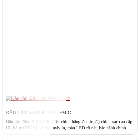
ĐẦU CÂN XK3190-A9P ZEMIC
Đầu cân điện tử XK3190-A9P chính hãng Zemic, độ chính xác cao cấp
III, hỗ trợ RS232, kết nối máy in, màn LED rõ nét, bảo hành chính
hãng tại ASTEC.