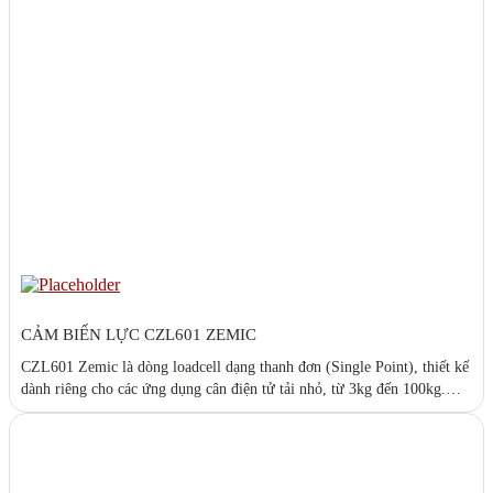
CẢM BIẾN LỰC CZL601 ZEMIC
CZL601 Zemic là dòng loadcell dạng thanh đơn (Single Point), thiết kế
dành riêng cho các ứng dụng cân điện tử tải nhỏ, từ 3kg đến 100kg.
Với độ chính xác cao, kích thước nhỏ gọn và vật liệu hợp kim nhôm,
CZL601 là lựa chọn lý tưởng cho cân bàn, cân đóng gói, cân...