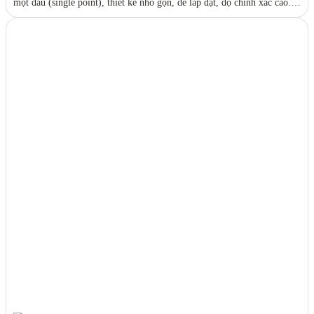
một đầu (single point), thiết kế nhỏ gọn, dễ lắp đặt, độ chính xác cao.
Phù hợp cho cân bàn, cân băng tải, máy đóng gói và các hệ thống cân
tự động trong công nghiệp. Đáp ứng tiêu chuẩn OIML, hoạt động ổn
định trong môi trường khắc nghiệt.