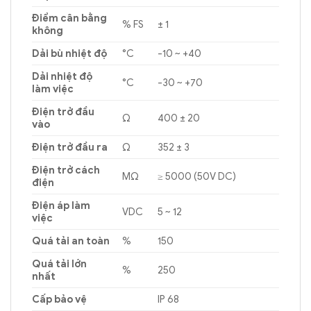
Điểm cân bằng
% FS
± 1
không
Dải bù nhiệt độ
°C
-10 ~ +40
Dải nhiệt độ
°C
-30 ~ +70
làm việc
Điện trở đầu
Ω
400 ± 20
vào
Điện trở đầu ra
Ω
352 ± 3
Điện trở cách
MΩ
≥ 5000 (50V DC)
điện
Điện áp làm
VDC
5 ~ 12
việc
Quá tải an toàn
%
150
Quá tải lớn
%
250
nhất
Cấp bảo vệ
IP 68