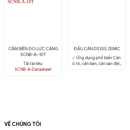
CẢM BIẾN ĐO LỰC CĂNG
ĐẦU CÂN DS3SS ZEMIC
SCNB-A–10T
✅ Ứng dụng phổ biến Cân
Tải tài liệu:
ô tô, cân bàn, cân sàn điện
tử Nhà máy chế biến thực
SCNB-A-Datasheet
phẩm, thủy sản Xưởng hóa
chất, đóng gói ướt, kho
lạnh Cân đóng bao, cân
kiểm tra sai số sản phẩm ✅
Ưu điểm nổi bật Vỏ thép
không gỉ (inox) – chống gỉ,
chống ăn...
VỀ CHÚNG TÔI