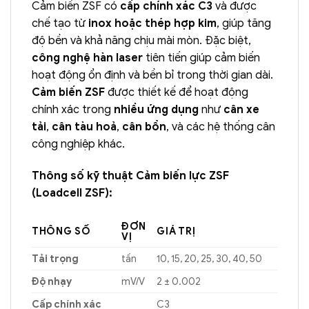
Cảm biến ZSF có
cấp chính xác C3
và được
chế tạo từ
inox hoặc thép hợp kim
, giúp tăng
độ bền và khả năng chịu mài mòn. Đặc biệt,
công nghệ hàn laser
tiên tiến giúp cảm biến
hoạt động ổn định và bền bỉ trong thời gian dài.
Cảm biến ZSF
được thiết kế để hoạt động
chính xác trong
nhiều ứng dụng
như
cân xe
tải
,
cân tàu hoả
,
cân bồn
, và các hệ thống cân
công nghiệp khác.
Thông số kỹ thuật Cảm biến lực ZSF
(Loadcell ZSF):
ĐƠN
THÔNG SỐ
GIÁ TRỊ
VỊ
Tải trọng
tấn
10, 15, 20, 25, 30, 40, 50
Độ nhạy
mV/V
2 ± 0.002
Cấp chính xác
C3