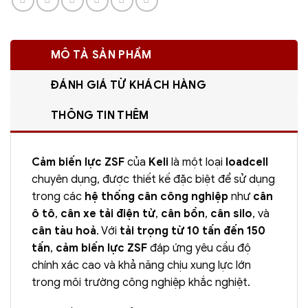
MÔ TẢ SẢN PHẨM
ĐÁNH GIÁ TỪ KHÁCH HÀNG
THÔNG TIN THÊM
Cảm biến lực ZSF
của
Keli
là một loại
loadcell
chuyên dụng, được thiết kế đặc biệt để sử dụng
trong các
hệ thống cân công nghiệp
như
cân
ô tô
,
cân xe tải điện tử
,
cân bồn
,
cân silo
, và
cân tàu hoả
. Với
tải trọng từ 10 tấn đến 150
tấn
,
cảm biến lực ZSF
đáp ứng yêu cầu độ
chính xác cao và khả năng chịu xung lực lớn
trong môi trường công nghiệp khắc nghiệt.