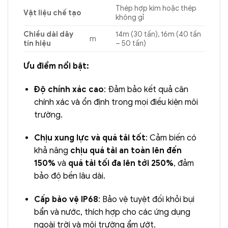
Thép hợp kim hoặc thép
Vật liệu chế tạo
không gỉ
Chiều dài dây
14m (30 tấn), 16m (40 tấn
m
tín hiệu
– 50 tấn)
Ưu điểm nổi bật:
Độ chính xác cao
: Đảm bảo kết quả cân
chính xác và ổn định trong mọi điều kiện môi
trường.
Chịu xung lực và quá tải tốt
: Cảm biến có
khả năng
chịu quá tải an toàn lên đến
150%
và
quá tải tối đa lên tới 250%
, đảm
bảo độ bền lâu dài.
Cấp bảo vệ IP68
: Bảo vệ tuyệt đối khỏi bụi
bẩn và nước, thích hợp cho các ứng dụng
ngoài trời và môi trường ẩm ướt.