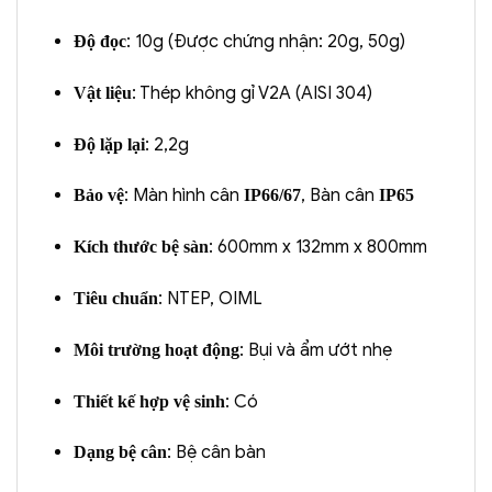
: 10g (Được chứng nhận: 20g, 50g)
Độ đọc
: Thép không gỉ V2A (AISI 304)
Vật liệu
: 2,2g
Độ lặp lại
: Màn hình cân
, Bàn cân
Bảo vệ
IP66/67
IP65
: 600mm x 132mm x 800mm
Kích thước bệ sàn
: NTEP, OIML
Tiêu chuẩn
: Bụi và ẩm ướt nhẹ
Môi trường hoạt động
: Có
Thiết kế hợp vệ sinh
: Bệ cân bàn
Dạng bệ cân