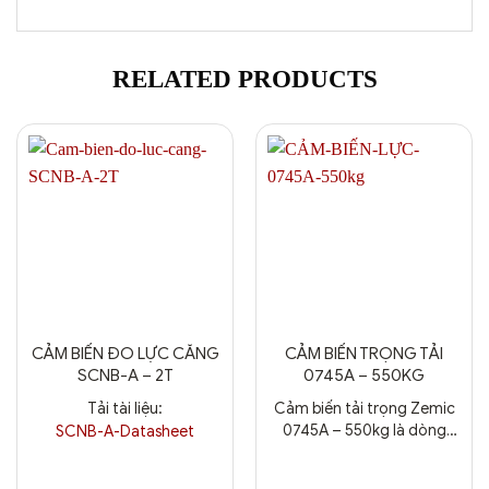
RELATED PRODUCTS
CẢM BIẾN ĐO LỰC CĂNG
CẢM BIẾN TRỌNG TẢI
SCNB-A – 2T
0745A – 550KG
Tải tài liệu:
Cảm biến tải trọng Zemic
0745A – 550kg là dòng
SCNB-A-Datasheet
loadcell dạng thanh một
đầu (single point), thiết kế