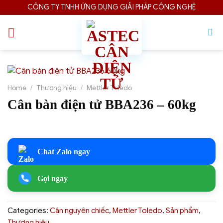
Skip
CÔNG TY TNHH ỨNG DỤNG GIẢI PHÁP CÔNG NGHỆ
to
content
Home
/
Thương hiệu
/
Mettler Toledo
Cân bàn điện tử BBA236 – 60kg
Chat Zalo ngay
Gọi ngay
Categories:
Cân nguyên chiếc
,
Mettler Toledo
,
Sản phẩm
,
Thương hiệu