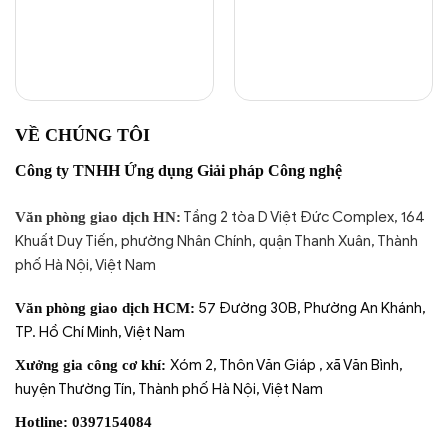
nhỏ gọn, dễ lắp đặt, độ
chính xác cao. Phù hợp cho
cân bàn, cân băng tải, máy
đóng gói và các hệ thống
cân tự động trong công
nghiệp. Đáp ứng tiêu
chuẩn OIML, hoạt động ổn
VỀ CHÚNG TÔI
định trong môi trường
khắc nghiệt.
Công ty TNHH Ứng dụng Giải pháp Công nghệ
Tầng 2 tòa D Việt Đức Complex, 164
Văn phòng giao dịch HN:
Khuất Duy Tiến, phường Nhân Chính, quận Thanh Xuân, Thành
phố Hà Nội, Việt Nam
57 Đường 30B, Phường An Khánh,
Văn phòng giao dịch HCM:
TP. Hồ Chí Minh, Việt Nam
Xóm 2, Thôn Văn Giáp , xã Văn Bình,
Xưởng gia công cơ khí:
huyện Thường Tín, Thành phố Hà Nội, Việt Nam
Hotline: 0397154084