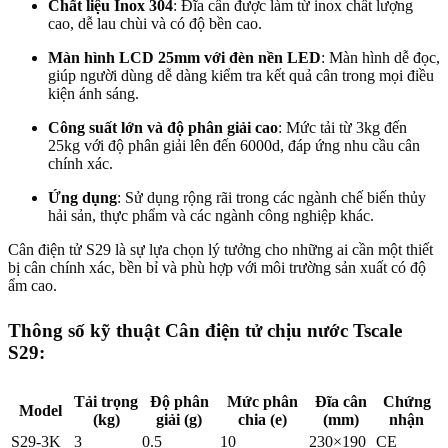
Chất liệu Inox 304
: Đĩa cân được làm từ inox chất lượng
cao, dễ lau chùi và có độ bền cao.
Màn hình LCD 25mm với đèn nền LED
: Màn hình dễ đọc,
giúp người dùng dễ dàng kiểm tra kết quả cân trong mọi điều
kiện ánh sáng.
Công suất lớn và độ phân giải cao
: Mức tải từ 3kg đến
25kg với độ phân giải lên đến 6000d, đáp ứng nhu cầu cân
chính xác.
Ứng dụng
: Sử dụng rộng rãi trong các ngành chế biến thủy
hải sản, thực phẩm và các ngành công nghiệp khác.
Cân điện tử S29 là sự lựa chọn lý tưởng cho những ai cần một thiết
bị cân chính xác, bền bỉ và phù hợp với môi trường sản xuất có độ
ẩm cao.
Thông số kỹ thuật Cân điện tử chịu nước Tscale
S29:
Tải trọng
Độ phân
Mức phân
Đĩa cân
Chứng
Model
(kg)
giải (g)
chia (e)
(mm)
nhận
S29-3K
3
0.5
10
230×190
CE