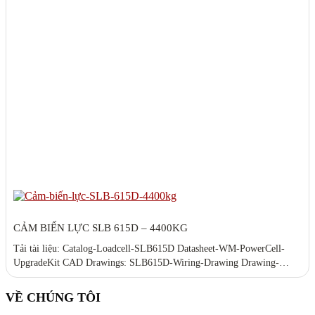
CẢM BIẾN LỰC SLB 615D – 4400KG
Tải tài liệu: Catalog-Loadcell-SLB615D Datasheet-WM-PowerCell-
UpgradeKit CAD Drawings: SLB615D-Wiring-Drawing Drawing-
SLB615D SLB615D_3D_CAD
VỀ CHÚNG TÔI