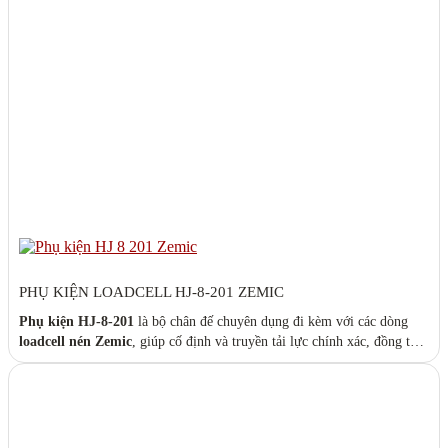
PHỤ KIỆN LOADCELL HJ-8-201 ZEMIC
Phụ kiện HJ-8-201
là bộ chân đế chuyên dụng đi kèm với các dòng
loadcell nén Zemic
, giúp cố định và truyền tải lực chính xác, đồng thời
giảm thiểu sai số do lệch tâm hoặc dao động cơ học trong quá trình cân.
Đây là lựa chọn lý tưởng cho các hệ thống
cân bồn, cân silo, cân sàn
cần độ chính xác cao và ổn định lâu dài.