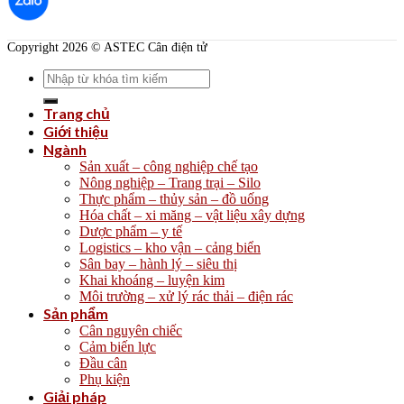
Copyright 2026 © ASTEC Cân điện tử
Search
for:
Trang chủ
Giới thiệu
Ngành
Sản xuất – công nghiệp chế tạo
Nông nghiệp – Trang trại – Silo
Thực phẩm – thủy sản – đồ uống
Hóa chất – xi măng – vật liệu xây dựng
Dược phẩm – y tế
Logistics – kho vận – cảng biển
Sân bay – hành lý – siêu thị
Khai khoáng – luyện kim
Môi trường – xử lý rác thải – điện rác
Sản phẩm
Cân nguyên chiếc
Cảm biến lực
Đầu cân
Phụ kiện
Giải pháp