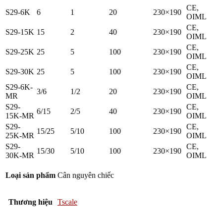
CE,
S29-6K
6
1
20
230×190
OIML
CE,
S29-15K
15
2
40
230×190
OIML
CE,
S29-25K
25
5
100
230×190
OIML
CE,
S29-30K
25
5
100
230×190
OIML
S29-6K-
CE,
3/6
1/2
20
230×190
MR
OIML
S29-
CE,
6/15
2/5
40
230×190
15K-MR
OIML
S29-
CE,
15/25
5/10
100
230×190
25K-MR
OIML
S29-
CE,
15/30
5/10
100
230×190
30K-MR
OIML
Loại sản phẩm
Cân nguyên chiếc
Thương hiệu
Tscale