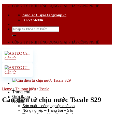
Skip
CÔNG TY TNHH ỨNG DỤNG GIẢI PHÁP CÔNG NGHỆ
to
candientu@astecgroup.vn
content
0397154084
Search
for:
CÔNG TY TNHH ỨNG DỤNG GIẢI PHÁP CÔNG NGHỆ
Home
/
Thương hiệu
/
Tscale
Trang chủ
Giới thiệu
Cân điện tử chịu nước Tscale S29
Ngành
Sản xuất – công nghiệp chế tạo
Nông nghiệp – Trang trại – Silo