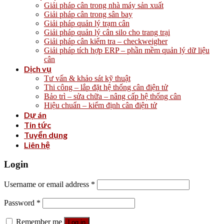
Giải pháp cân trong nhà máy sản xuất
Giải pháp cân trong sân bay
Giải pháp quản lý trạm cân
Giải pháp quản lý cân silo cho trang trại
Giải pháp cân kiểm tra – checkweigher
Giải pháp tích hợp ERP – phần mềm quản lý dữ liệu
cân
Dịch vụ
Tư vấn & khảo sát kỹ thuật
Thi công – lắp đặt hệ thống cân điện tử
Bảo trì – sửa chữa – nâng cấp hệ thống cân
Hiệu chuẩn – kiểm định cân điện tử
Dự án
Tin tức
Tuyển dụng
Liên hệ
Login
Username or email address
*
Password
*
Remember me
Log in