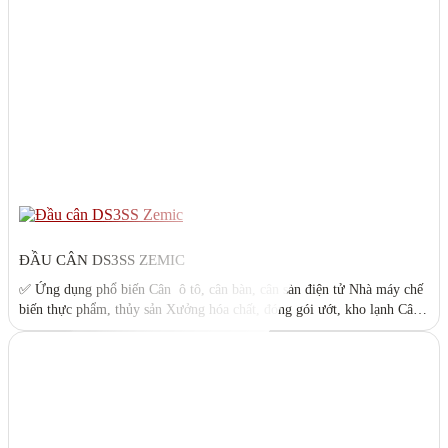
ĐẦU CÂN DS3SS ZEMIC
✅ Ứng dụng phổ biến Cân ô tô, cân bàn, cân sàn điện tử Nhà máy chế
biến thực phẩm, thủy sản Xưởng hóa chất, đóng gói ướt, kho lạnh Cân
đóng bao, cân kiểm tra sai số sản phẩm ✅ Ưu điểm nổi bật Vỏ thép
không gỉ (inox) – chống gỉ, chống ăn...