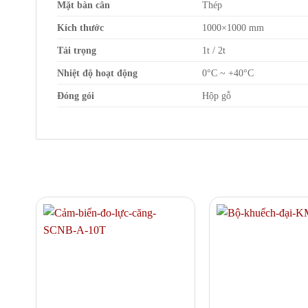
Mặt bàn cân
Thép
Kích thước
1000×1000 mm
Tải trọng
1t / 2t
Nhiệt độ hoạt động
0°C ~ +40°C
Đóng gói
Hộp gỗ