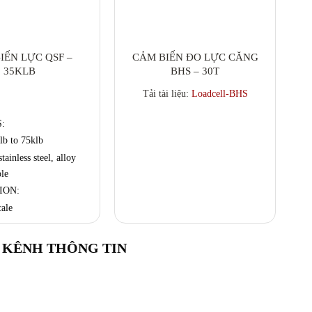
IẾN LỰC QSF –
CẢM BIẾN ĐO LỰC CĂNG
35KLB
BHS – 30T
C
Tải tài liệu:
Loadcell-BHS
là
k
:
lb to 75klb
tainless steel, alloy
ble
ION:
đ
c
ale
KÊNH THÔNG TIN