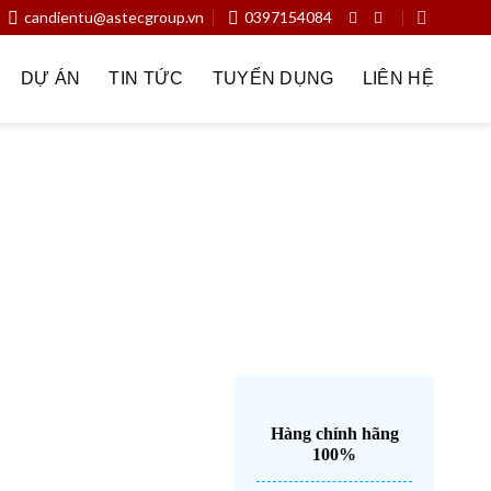
candientu@astecgroup.vn
0397154084
DỰ ÁN
TIN TỨC
TUYỂN DỤNG
LIÊN HỆ
n chiếc
Dịch vụ
Dược phẩm – y tế
Đầu cân
ân trong nhà máy sản xuất
Giải pháp cân trong sân bay
u cân
Hóa chất – xi măng – vật liệu xây dựng
Keli
iện rác
Ngành nghề
Nông nghiệp – Trang trại – Silo
 tử
Thực phẩm – thủy sản – đồ uống
Thương hiệu
Hàng chính hãng
100%