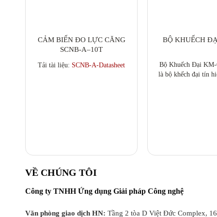
CẢM BIẾN ĐO LỰC CĂNG
BỘ KHUẾCH ĐẠ
SCNB-A–10T
Bộ Khuếch Đại KM
Tải tài liệu:
SCNB-A-Datasheet
là bộ khếch đại tín h
được dùng rất phổ bi
hệ thống Trạm trộn
Trong các hệ thống 
trạm trộn bê tông, n
dụng đầu cân hiển 
nguyên liệu, thì việc
bộ khuếch đạ
VỀ CHÚNG TÔI
Công ty TNHH Ứng dụng Giải pháp Công nghệ
Văn phòng giao dịch HN:
Tầng 2 tòa D Việt Đức Complex, 1