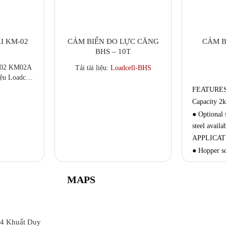
I KM-02
CẢM BIẾN ĐO LỰC CĂNG
CẢM B
BHS – 10T
-02 KM02A
Tải tài liệu:
Loadcell-BHS
iệu Loadcell
ến trong các
FEATURES
 bê tông.
Capacity 2k
điều khiển
● Optional s
goài việc sử
steel availa
thị để cân
APPLICAT
 sử dụng các
i...
● Hopper sc
MAPS
64 Khuất Duy