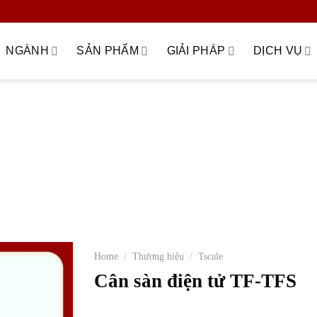
NGÀNH
SẢN PHẨM
GIẢI PHÁP
DỊCH VỤ
ữa – nâng cấp hệ thống cân
Bilanciai
Cảm biến lực
Cân nguyê
 dừng (WIM)
Giải pháp cân kiểm tra – checkweigher
Giải pháp c
uản lý trạm cân
Giải pháp tích hợp ERP – phần mềm quản lý dữ liệ
iển
Mettler Toledo
MKCELL
Môi trường – xử lý rác thải – đ
công nghiệp chế tạo
SYMC
Thi công – lắp đặt hệ thống cân điện
Tscale
Tư vấn & khảo sát kỹ thuật
Zemic
Home
/
Thương hiệu
/
Tscale
Cân sàn điện tử TF-TFS