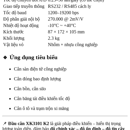
Giao tiếp truyền thông
RS232 / RS485 cách ly
Tốc độ baud
1200–19200 bps
Độ phân giải nội bộ
270.000 @ 2mV/V
Nhiệt độ hoạt động
-10°C ~ +40°C
Kích thước
87 × 172 × 105 mm
Khối lượng
2.3 kg
Vật liệu vỏ
Nhôm + nhựa công nghiệp
🔹
Ứng dụng tiêu biểu
Cân sàn điện tử công nghiệp
Cân đóng bao định lượng
Cân bồn, cân silo
Cân băng tải điều khiển tốc độ
Cân ô tô và trạm trộn xi măng
📌
Đầu cân XK3101 K2
là giải pháp điều khiển – hiển thị trọng
lượng toàn diện, đảm bảo
độ chính xác – độ ổn định – độ tin cậy