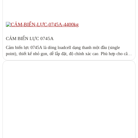
CẢM BIẾN LỰC 0745A
Cảm biến lực 0745A là dòng loadcell dạng thanh một đầu (single
point), thiết kế nhỏ gọn, dễ lắp đặt, độ chính xác cao. Phù hợp cho cân
bàn, cân băng tải, máy đóng gói và các hệ thống cân tự động trong công
nghiệp. Đáp ứng tiêu chuẩn OIML, hoạt động ổn định trong môi trường
khắc nghiệt. Tải tài liệu:
0745A_EN