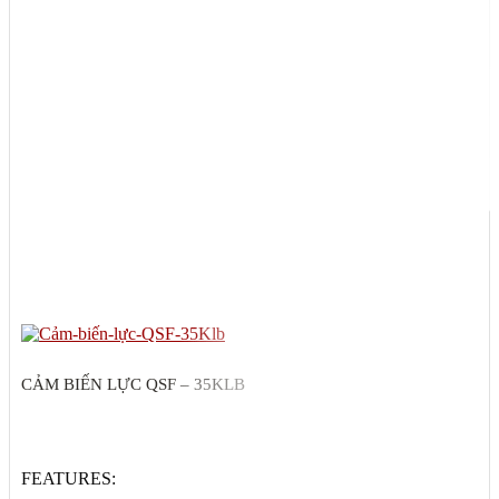
CẢM BIẾN LỰC QSF – 35KLB
FEATURES: