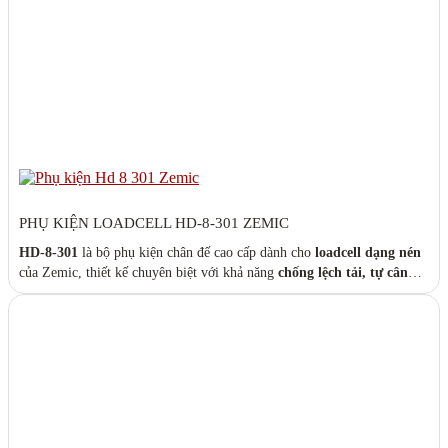
PHỤ KIỆN LOADCELL HD-8-301 ZEMIC
HD-8-301
là bộ phụ kiện chân đế cao cấp dành cho
loadcell dạng nén
của Zemic, thiết kế chuyên biệt với khả năng
chống lệch tải, tự cân
bằng
và dễ dàng lắp đặt. Sản phẩm giúp tăng cường độ ổn định, đảm
bảo độ chính xác trong các hệ thống cân có tải trọng lớn như
cân xe
tải, cân silo, trạm trộn bê tông
…