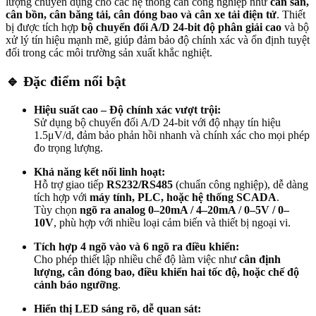
lượng chuyên dụng cho các hệ thống cân công nghiệp như
cân sàn,
cân bồn, cân băng tải, cân đóng bao và cân xe tải điện tử
. Thiết
bị được tích hợp
bộ chuyển đổi A/D 24-bit độ phân giải cao
và bộ
xử lý tín hiệu mạnh mẽ, giúp đảm bảo độ chính xác và ổn định tuyệt
đối trong các môi trường sản xuất khắc nghiệt.
🔹
Đặc điểm nổi bật
Hiệu suất cao – Độ chính xác vượt trội:
Sử dụng bộ chuyển đổi A/D 24-bit với độ nhạy tín hiệu
1.5μV/d, đảm bảo phản hồi nhanh và chính xác cho mọi phép
đo trọng lượng.
Khả năng kết nối linh hoạt:
Hỗ trợ giao tiếp
RS232/RS485
(chuẩn công nghiệp), dễ dàng
tích hợp với
máy tính, PLC, hoặc hệ thống SCADA
.
Tùy chọn
ngõ ra analog 0–20mA / 4–20mA / 0–5V / 0–
10V
, phù hợp với nhiều loại cảm biến và thiết bị ngoại vi.
Tích hợp 4 ngõ vào và 6 ngõ ra điều khiển:
Cho phép thiết lập nhiều chế độ làm việc như
cân định
lượng, cân đóng bao, điều khiển hai tốc độ, hoặc chế độ
cảnh báo ngưỡng
.
Hiển thị LED sáng rõ, dễ quan sát: