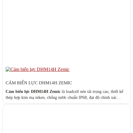
CẢM BIẾN LỰC DHM14H ZEMIC
Cảm biến lực DHM14H Zemic
là loadcell nén tải trọng cao, thiết kế
thép hợp kim mạ niken, chống nước chuẩn IP68, đạt độ chính xác
OIML R60 C3. Dòng loadcell chuyên dụng cho
trạm cân xe tải 40T –
120T
, hoạt động ổn định ngoài trời, độ bền cơ học cao, phù hợp môi
trường công nghiệp khắc nghiệt. Catalog:
HM14_series.pdf