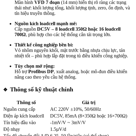
Màn hình
VFD 7 đoạn
(14 mm) hiển thị rõ ràng các trạng
thái như: khối lượng tổng, khối lượng tịnh, zero, ổn định, và
tín hiệu truyền thông.
Nguồn kích loadcell mạnh mẽ:
Cấp nguồn
DC5V – 8 loadcell 350Ω hoặc 16 loadcell
700Ω
, phù hợp cho các hệ thống cân tải trọng lớn.
Thiết kế công nghiệp bền bỉ:
Vỏ nhôm nguyên khối, mặt trước bằng nhựa chịu lực, tản
nhiệt tốt – phù hợp lắp đặt trong tủ điều khiển công nghiệp.
Tùy chọn mở rộng:
Hỗ trợ
Profibus DP
, xuất analog, hoặc mô-đun điều khiển
nâng cao theo yêu cầu hệ thống.
🔹
Thông số kỹ thuật chính
Thông số
Giá trị
Nguồn cung cấp
AC 220V ±10%, 50/60Hz
Điện áp kích loadcell
DC5V, 85mA (8×350Ω hoặc 16×700Ω)
Tín hiệu đầu vào
-1mV/V ~ 3mV/V
Độ nhạy
1.5µV/d
Tốc độ chuyển đổi A/D
6.25–50 lần/giây (có thể chọn)