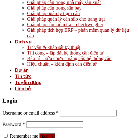
Giải pháp cân trong nhà máy sản xuất
Giải pháp cân trong sân bay
Giải pháp quản lý trạm cân
Giải pháp quản lý cân silo cho trang trại
Giải pháp cân kiểm tra – checkweigher
Giải pháp tích hợp ERP – phần mềm quản lý dữ liệu
cân
Dịch vụ
Tư vấn & khảo sát kỹ thuật
Thi công – lắp đặt hệ thống cân điện tử
Bảo trì – sửa chữa – nâng cấp hệ thống cân
Hiệu chuẩn – kiểm định cân điện tử
Dự án
Tin tức
Tuyển dụng
Liên hệ
Login
Username or email address
*
Password
*
Remember me
Log in