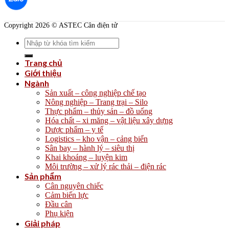
Copyright 2026 © ASTEC Cân điện tử
Search
for:
Trang chủ
Giới thiệu
Ngành
Sản xuất – công nghiệp chế tạo
Nông nghiệp – Trang trại – Silo
Thực phẩm – thủy sản – đồ uống
Hóa chất – xi măng – vật liệu xây dựng
Dược phẩm – y tế
Logistics – kho vận – cảng biển
Sân bay – hành lý – siêu thị
Khai khoáng – luyện kim
Môi trường – xử lý rác thải – điện rác
Sản phẩm
Cân nguyên chiếc
Cảm biến lực
Đầu cân
Phụ kiện
Giải pháp