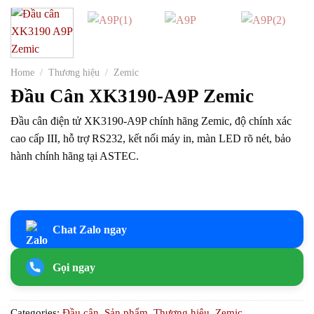
Home
/
Thương hiệu
/
Zemic
Đầu Cân XK3190-A9P Zemic
Đầu cân điện tử XK3190-A9P chính hãng Zemic, độ chính xác
cao cấp III, hỗ trợ RS232, kết nối máy in, màn LED rõ nét, bảo
hành chính hãng tại ASTEC.
Chat Zalo ngay
Gọi ngay
Categories:
Đầu cân
,
Sản phẩm
,
Thương hiệu
,
Zemic