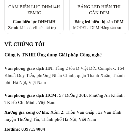
CẢM BIẾN LỰC DHM14H
BẢNG LED HIỂN THỊ
ZEMIC
CÂN DPM
Cảm biến lực DHM14H
Bảng led hiển thị cân DPM
Zemic
là loadcell nén tải trọng
MODEL: DPM Hãng sản xuất:
cao, thiết kế thép hợp kim mạ
Keli
niken, chống nước chuẩn IP68,
VỀ CHÚNG TÔI
đạt độ chính xác OIML R60
C3. Dòng loadcell chuyên
Công ty TNHH Ứng dụng Giải pháp Công nghệ
dụng cho
trạm cân xe tải 40T
– 120T
, hoạt động ổn định
Văn phòng giao dịch HN:
Tầng 2 tòa D Việt Đức Complex, 164
ngoài trời, độ bền cơ học cao,
Khuất Duy Tiến, phường Nhân Chính, quận Thanh Xuân, Thành
phù hợp môi trường công
nghiệp khắc nghiệt. Catalog:
phố Hà Nội, Việt Nam
HM14_series.pdf
Văn phòng giao dịch HCM:
57 Đường 30B, Phường An Khánh,
TP. Hồ Chí Minh, Việt Nam
Xưởng gia công cơ khí:
Xóm 2, Thôn Văn Giáp , xã Văn Bình,
huyện Thường Tín, Thành phố Hà Nội, Việt Nam
Hotline: 0397154084