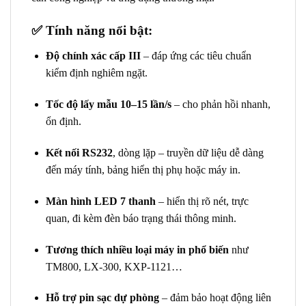
✅
Tính năng nổi bật:
Độ chính xác cấp III
– đáp ứng các tiêu chuẩn
kiểm định nghiêm ngặt.
Tốc độ lấy mẫu 10–15 lần/s
– cho phản hồi nhanh,
ổn định.
Kết nối RS232
, dòng lặp – truyền dữ liệu dễ dàng
đến máy tính, bảng hiển thị phụ hoặc máy in.
Màn hình LED 7 thanh
– hiển thị rõ nét, trực
quan, đi kèm đèn báo trạng thái thông minh.
Tương thích nhiều loại máy in phổ biến
như
TM800, LX-300, KXP-1121…
Hỗ trợ pin sạc dự phòng
– đảm bảo hoạt động liên