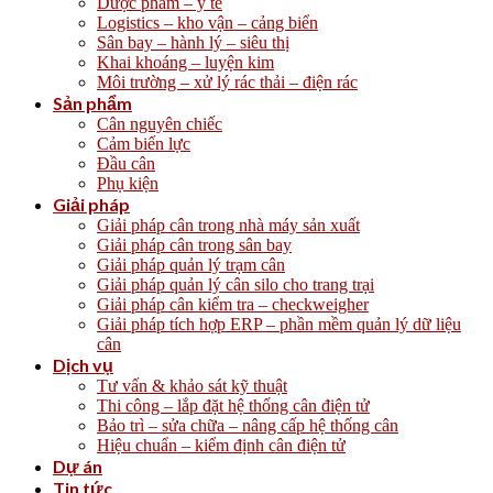
Dược phẩm – y tế
Logistics – kho vận – cảng biển
Sân bay – hành lý – siêu thị
Khai khoáng – luyện kim
Môi trường – xử lý rác thải – điện rác
Sản phẩm
Cân nguyên chiếc
Cảm biến lực
Đầu cân
Phụ kiện
Giải pháp
Giải pháp cân trong nhà máy sản xuất
Giải pháp cân trong sân bay
Giải pháp quản lý trạm cân
Giải pháp quản lý cân silo cho trang trại
Giải pháp cân kiểm tra – checkweigher
Giải pháp tích hợp ERP – phần mềm quản lý dữ liệu
cân
Dịch vụ
Tư vấn & khảo sát kỹ thuật
Thi công – lắp đặt hệ thống cân điện tử
Bảo trì – sửa chữa – nâng cấp hệ thống cân
Hiệu chuẩn – kiểm định cân điện tử
Dự án
Tin tức