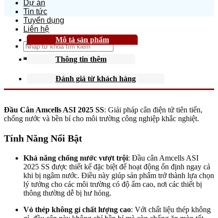
Dự án
Tin tức
Tuyển dụng
Liên hệ
Mô tả sản phẩm
Search
for:
Thông tin thêm
Đánh giá từ khách hàng
Đầu Cân Amcells ASI 2025 SS
: Giải pháp cân điện tử tiên tiến,
chống nước và bền bỉ cho môi trường công nghiệp khắc nghiệt.
Tính Năng Nổi Bật
Khả năng chống nước vượt trội
: Đầu cân Amcells ASI
2025 SS được thiết kế đặc biệt để hoạt động ổn định ngay cả
khi bị ngâm nước. Điều này giúp sản phẩm trở thành lựa chọn
lý tưởng cho các môi trường có độ ẩm cao, nơi các thiết bị
thông thường dễ bị hư hỏng.
Vỏ thép không gỉ chất lượng cao
: Với chất liệu thép không