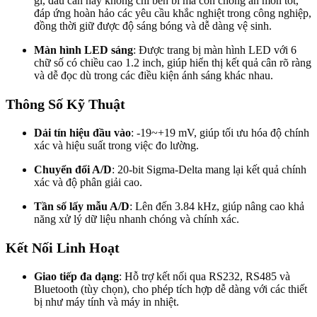
gỉ, đầu cân này không chỉ bền bỉ mà còn chống ăn mòn tốt,
đáp ứng hoàn hảo các yêu cầu khắc nghiệt trong công nghiệp,
đồng thời giữ được độ sáng bóng và dễ dàng vệ sinh.
Màn hình LED sáng
: Được trang bị màn hình LED với 6
chữ số có chiều cao 1.2 inch, giúp hiển thị kết quả cân rõ ràng
và dễ đọc dù trong các điều kiện ánh sáng khác nhau.
Thông Số Kỹ Thuật
Dải tín hiệu đầu vào
: -19~+19 mV, giúp tối ưu hóa độ chính
xác và hiệu suất trong việc đo lường.
Chuyển đổi A/D
: 20-bit Sigma-Delta mang lại kết quả chính
xác và độ phân giải cao.
Tần số lấy mẫu A/D
: Lên đến 3.84 kHz, giúp nâng cao khả
năng xử lý dữ liệu nhanh chóng và chính xác.
Kết Nối Linh Hoạt
Giao tiếp đa dạng
: Hỗ trợ kết nối qua RS232, RS485 và
Bluetooth (tùy chọn), cho phép tích hợp dễ dàng với các thiết
bị như máy tính và máy in nhiệt.