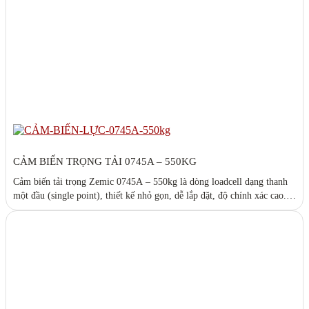
CẢM BIẾN TRỌNG TẢI 0745A – 550KG
Cảm biến tải trọng Zemic 0745A – 550kg là dòng loadcell dạng thanh
một đầu (single point), thiết kế nhỏ gọn, dễ lắp đặt, độ chính xác cao.
Phù hợp cho cân bàn, cân băng tải, máy đóng gói và các hệ thống cân
tự động trong công nghiệp. Đáp ứng tiêu chuẩn OIML, hoạt động ổn
định trong môi trường khắc nghiệt.