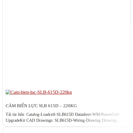
CẢM BIẾN LỰC SLB 615D – 220KG
Tải tài liệu: Catalog-Loadcell-SLB615D Datasheet-WM-PowerCell-
UpgradeKit CAD Drawings: SLB615D-Wiring-Drawing Drawing-
SLB615D SLB615D_3D_CAD