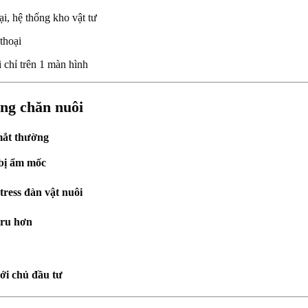
i, hệ thống kho vật tư
thoại
i chỉ trên 1 màn hình
ong chăn nuôi
mắt thường
 bị ẩm mốc
tress đàn vật nuôi
 tru hơn
ới chủ đầu tư