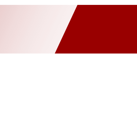
nâng cấp hệ thống cân
Bilanciai
Cảm biến lực
Cân nguyên chi
g (WIM)
Giải pháp cân kiểm tra – checkweigher
Giải pháp cân tr
háp quản lý trạm cân
Giải pháp tích hợp ERP – phần mềm quản lý d
cảng biển
Mettler Toledo
MKCELL
Môi trường – xử lý rác th
 công nghiệp chế tạo
SYMC
Thi công – lắp đặt hệ thống cân điệ
Tư vấn & khảo sát kỹ thuật
Zemic