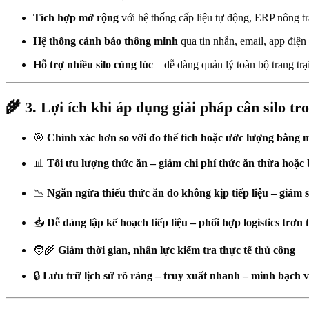
Tích hợp mở rộng
với hệ thống cấp liệu tự động, ERP nông trạ
Hệ thống cảnh báo thông minh
qua tin nhắn, email, app điện 
Hỗ trợ nhiều silo cùng lúc
– dễ dàng quản lý toàn bộ trang trạ
🌾
3. Lợi ích khi áp dụng giải pháp cân silo tr
🎯
Chính xác hơn so với đo thể tích hoặc ước lượng bằng 
📊
Tối ưu lượng thức ăn – giảm chi phí thức ăn thừa hoặc
📉
Ngăn ngừa thiếu thức ăn do không kịp tiếp liệu – giảm s
📥
Dễ dàng lập kế hoạch tiếp liệu – phối hợp logistics trơn
🧑‍🌾
Giảm thời gian, nhân lực kiểm tra thực tế thủ công
🔒
Lưu trữ lịch sử rõ ràng – truy xuất nhanh – minh bạch v