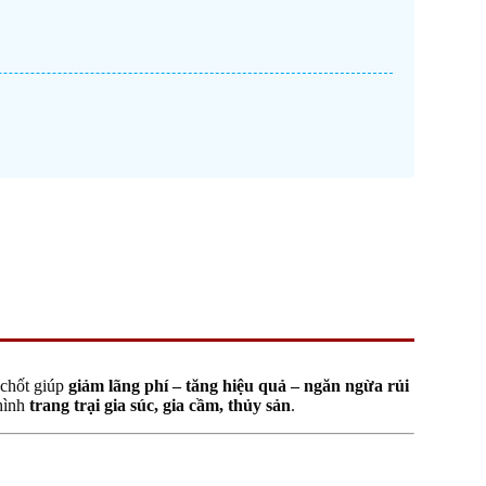
n chốt giúp
giảm lãng phí – tăng hiệu quả – ngăn ngừa rủi
 hình
trang trại gia súc, gia cầm, thủy sản
.