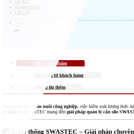
Tin tức
Tuyển dụng
Liên hệ
Search
for:
Mô tả sản phẩm
Đánh giá từ khách hàng
Thông tin thêm
Trong lĩnh vực
chăn nuôi công nghiệp
, việc kiểm soát lượng thức ăn
ro gián đoạn
. ASTEC mang đến
giải pháp quản lý cân silo SWA
📦
1. Hệ thống SWASTEC – Giải pháp chuyên b