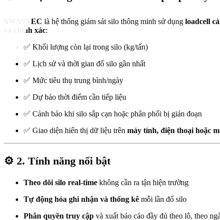
SWASTEC
là hệ thống giám sát silo thông minh sử dụng
loadcell c
và chính xác
:
✅ Khối lượng còn lại trong silo (kg/tấn)
✅ Lịch sử và thời gian đổ silo gần nhất
✅ Mức tiêu thụ trung bình/ngày
✅ Dự báo thời điểm cần tiếp liệu
✅ Cảnh báo khi silo sắp cạn hoặc phân phối bị gián đoạn
✅ Giao diện hiển thị dữ liệu trên
máy tính, điện thoại hoặc 
⚙️
2. Tính năng nổi bật
Theo dõi silo real-time
không cần ra tận hiện trường
Tự động hóa ghi nhận và thống kê
mỗi lần đổ silo
Phân quyền truy cập
và xuất báo cáo đầy đủ theo lô, theo ngà