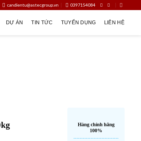
candientu@astecgroup.vn
0397154084
DỰ ÁN
TIN TỨC
TUYỂN DỤNG
LIÊN HỆ
n chiếc
Dịch vụ
Dược phẩm – y tế
Đầu cân
ân trong nhà máy sản xuất
Giải pháp cân trong sân bay
u cân
Hóa chất – xi măng – vật liệu xây dựng
Keli
iện rác
Ngành nghề
Nông nghiệp – Trang trại – Silo
 tử
Thực phẩm – thủy sản – đồ uống
Thương hiệu
0kg
Hàng chính hãng
100%