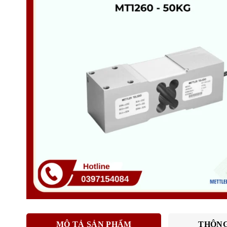
MÔ TẢ SẢN PHẨM
THÔNG