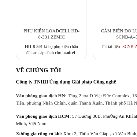
PHỤ KIỆN LOADCELL HD-
CẢM BIẾN ĐO L
8-301 ZEMIC
SCNB-A–
HD-8-301
là bộ phụ kiện chân
Tải tài liệu:
SCNB-A
đế cao cấp dành cho
loadcell
dạng nén
của Zemic, thiết kế
chuyên biệt với khả năng
chống
VỀ CHÚNG TÔI
lệch tải, tự cân bằng
và dễ dàng
lắp đặt. Sản phẩm giúp tăng
Công ty TNHH Ứng dụng Giải pháp Công nghệ
cường độ ổn định, đảm bảo độ
chính xác trong các hệ thống cân
có tải trọng lớn như
cân xe tải,
Văn phòng giao dịch HN:
Tầng 2 tòa D Việt Đức Complex, 1
cân silo, trạm trộn bê tông
…
Tiến, phường Nhân Chính, quận Thanh Xuân, Thành phố Hà N
Văn phòng giao dịch HCM:
57 Đường 30B, Phường An Khánh
Minh, Việt Nam
Xưởng gia công cơ khí:
Xóm 2, Thôn Văn Giáp , xã Văn Bình