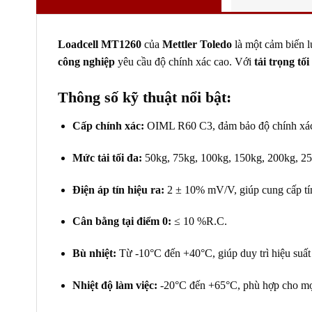
Loadcell MT1260
của
Mettler Toledo
là một cảm biến l
công nghiệp
yêu cầu độ chính xác cao. Với
tải trọng tố
Thông số kỹ thuật nổi bật:
Cấp chính xác:
OIML R60 C3, đảm bảo độ chính xác
Mức tải tối đa:
50kg, 75kg, 100kg, 150kg, 200kg, 25
Điện áp tín hiệu ra:
2 ± 10% mV/V, giúp cung cấp tín
Cân bằng tại điểm 0:
≤ 10 %R.C.
Bù nhiệt:
Từ -10°C đến +40°C, giúp duy trì hiệu suất 
Nhiệt độ làm việc:
-20°C đến +65°C, phù hợp cho mọ