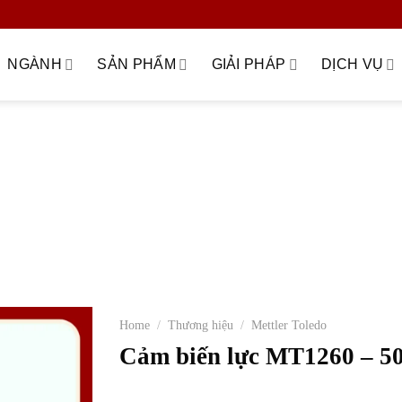
NGÀNH
SẢN PHẨM
GIẢI PHÁP
DỊCH VỤ
ữa – nâng cấp hệ thống cân
Bilanciai
Cảm biến lực
Cân nguyê
 dừng (WIM)
Giải pháp cân kiểm tra – checkweigher
Giải pháp c
uản lý trạm cân
Giải pháp tích hợp ERP – phần mềm quản lý dữ liệ
iển
Mettler Toledo
MKCELL
Môi trường – xử lý rác thải – đ
công nghiệp chế tạo
SYMC
Thi công – lắp đặt hệ thống cân điện
Tscale
Tư vấn & khảo sát kỹ thuật
Zemic
Home
/
Thương hiệu
/
Mettler Toledo
Cảm biến lực MT1260 – 5