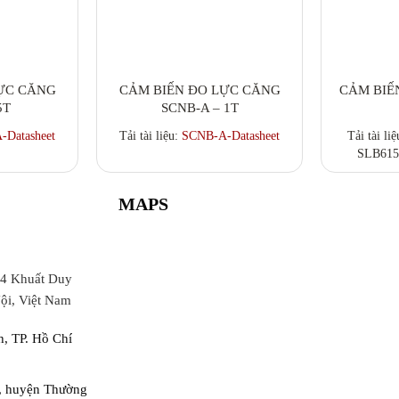
ỰC CĂNG
CẢM BIẾN ĐO LỰC CĂNG
CẢM BIẾN
5T
SCNB-A – 1T
Tải tài li
-Datasheet
Tải tài liệu:
SCNB-A-Datasheet
SLB615
PowerCe
Drawings
MAPS
Drawing
SLB
64 Khuất Duy
ội, Việt Nam
, TP. Hồ Chí
, huyện Thường