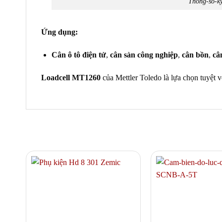
Thông-số-kỹ
Ứng dụng:
Cân ô tô điện tử
,
cân sàn công nghiệp
,
cân bồn
,
cân
Loadcell MT1260
của Mettler Toledo là lựa chọn tuyệt 