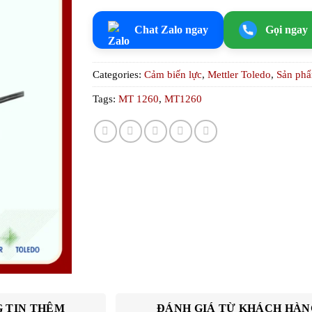
Chat Zalo ngay
Gọi ngay
Categories:
Cảm biến lực
,
Mettler Toledo
,
Sản ph
Tags:
MT 1260
,
MT1260
 TIN THÊM
ĐÁNH GIÁ TỪ KHÁCH HÀN