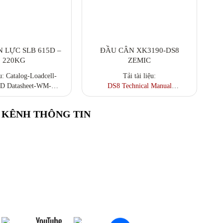
 LỰC SLB 615D –
ĐẦU CÂN XK3190-DS8
220KG
ZEMIC
ệu: Catalog-Loadcell-
Tải tài liệu:
D Datasheet-WM-
DS8 Technical Manual
ll-UpgradeKit CAD
DS8 User's Manual
: SLB615D-Wiring-
KÊNH THÔNG TIN
 Drawing-SLB615D
615D_3D_CAD