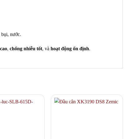
 bụi, nước.
 cao
,
chống nhiễu tốt
, và
hoạt động ổn định
.