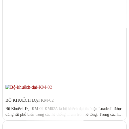
BỘ KHUẾCH ĐẠI KM-02
Bộ Khuếch Đại KM-02 KM02A là bộ khếch đại tín hiệu Loadcell được
dùng rất phổ biến trong các hệ thống Trạm trộn bê tông. Trong các hệ
thống điều khiển trạm trộn bê tông, ngoài việc sử dụng đầu cân hiển thị
để cân nguyên liệu, thì việc sử dụng các bộ khuếch đại...