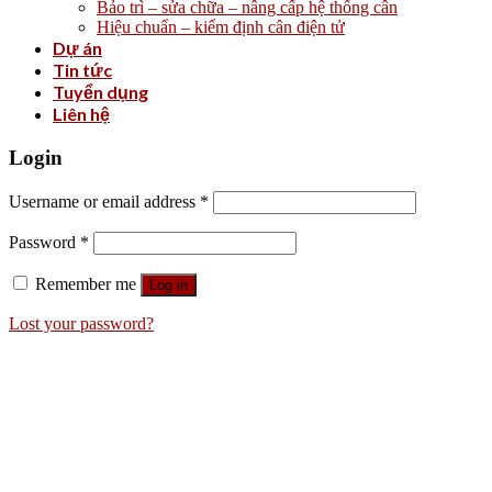
Bảo trì – sửa chữa – nâng cấp hệ thống cân
Hiệu chuẩn – kiểm định cân điện tử
Dự án
Tin tức
Tuyển dụng
Liên hệ
Login
Username or email address
*
Password
*
Remember me
Log in
Lost your password?