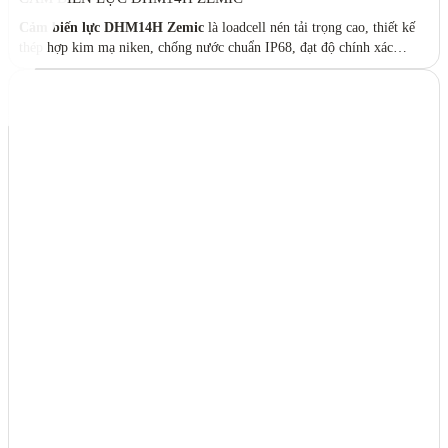
Cảm biến lực DHM14H Zemic
là loadcell nén tải trọng cao, thiết kế
thép hợp kim mạ niken, chống nước chuẩn IP68, đạt độ chính xác
OIML R60 C3. Dòng loadcell chuyên dụng cho
trạm cân xe tải 40T –
120T
, hoạt động ổn định ngoài trời, độ bền cơ học cao, phù hợp môi
trường công nghiệp khắc nghiệt. Catalog:
HM14_series.pdf