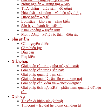
Nông nghiệp – Trang trại – Silo
Thực phẩm – thủy sản – đồ uống
Hóa chất – xi măng – vật liệu xây dựng
Dược phẩm – y tế
Logistics – kho vận – cảng biển
Sân bay – hành lý – siêu thị
Khai khoáng – luyện kim
Môi trường – xử lý rác thải – điện rác
Sản phẩm
Cân nguyên chiếc
Cảm biến lực
Đầu cân
Phụ kiện
Giải pháp
Giải pháp cân trong nhà máy sản xuất
Giải pháp cân trong sân bay
Giải pháp quản lý trạm cân
Giải pháp quản lý cân silo cho trang trại
Giải pháp cân kiểm tra – checkweigher
Giải pháp tích hợp ERP – phần mềm quản lý dữ liệu
cân
Dịch vụ
Tư vấn & khảo sát kỹ thuật
Thi công – lắp đặt hệ thống cân điện tử