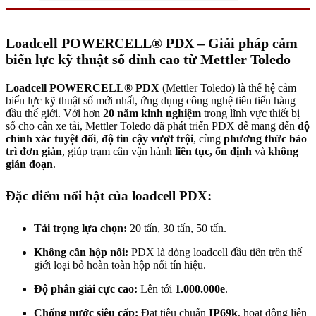
Loadcell POWERCELL® PDX – Giải pháp cảm
biến lực kỹ thuật số đỉnh cao từ Mettler Toledo
Loadcell POWERCELL® PDX
(Mettler Toledo) là thế hệ cảm
biến lực kỹ thuật số mới nhất, ứng dụng công nghệ tiên tiến hàng
đầu thế giới. Với hơn
20 năm kinh nghiệm
trong lĩnh vực thiết bị
số cho cân xe tải, Mettler Toledo đã phát triển PDX để mang đến
độ
chính xác tuyệt đối
,
độ tin cậy vượt trội
, cùng
phương thức bảo
trì đơn giản
, giúp trạm cân vận hành
liên tục, ổn định
và
không
gián đoạn
.
Đặc điểm nổi bật của loadcell PDX:
Tải trọng lựa chọn:
20 tấn, 30 tấn, 50 tấn.
Không cần hộp nối:
PDX là dòng loadcell đầu tiên trên thế
giới loại bỏ hoàn toàn hộp nối tín hiệu.
Độ phân giải cực cao:
Lên tới
1.000.000e
.
Chống nước siêu cấp:
Đạt tiêu chuẩn
IP69k
, hoạt động liên