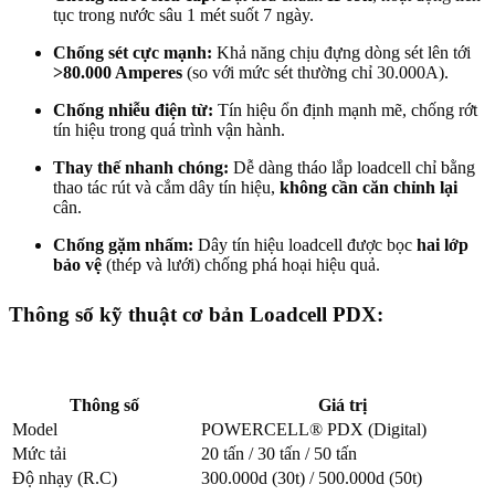
tục trong nước sâu 1 mét suốt 7 ngày.
Chống sét cực mạnh:
Khả năng chịu đựng dòng sét lên tới
>80.000 Amperes
(so với mức sét thường chỉ 30.000A).
Chống nhiễu điện từ:
Tín hiệu ổn định mạnh mẽ, chống rớt
tín hiệu trong quá trình vận hành.
Thay thế nhanh chóng:
Dễ dàng tháo lắp loadcell chỉ bằng
thao tác rút và cắm dây tín hiệu,
không cần căn chỉnh lại
cân.
Chống gặm nhấm:
Dây tín hiệu loadcell được bọc
hai lớp
bảo vệ
(thép và lưới) chống phá hoại hiệu quả.
Thông số kỹ thuật cơ bản Loadcell PDX:
Thông số
Giá trị
Model
POWERCELL® PDX (Digital)
Mức tải
20 tấn / 30 tấn / 50 tấn
Độ nhạy (R.C)
300.000d (30t) / 500.000d (50t)