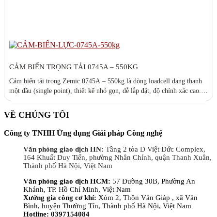
CẢM BIẾN TRỌNG TẢI 0745A – 550KG
Cảm biến tải trọng Zemic 0745A – 550kg là dòng loadcell dạng thanh
một đầu (single point), thiết kế nhỏ gọn, dễ lắp đặt, độ chính xác cao.
Phù hợp cho cân bàn, cân băng tải, máy đóng gói và các hệ thống cân
tự động trong công nghiệp. Đáp ứng tiêu chuẩn OIML, hoạt động ổn
VỀ CHÚNG TÔI
định trong môi trường khắc nghiệt.
Công ty TNHH Ứng dụng Giải pháp Công nghệ
Văn phòng giao dịch HN:
Tầng 2 tòa D Việt Đức Complex,
164 Khuất Duy Tiến, phường Nhân Chính, quận Thanh Xuân,
Thành phố Hà Nội, Việt Nam
Văn phòng giao dịch HCM:
57 Đường 30B, Phường An
Khánh, TP. Hồ Chí Minh, Việt Nam
Xưởng gia công cơ khí:
Xóm 2, Thôn Văn Giáp , xã Văn
Bình, huyện Thường Tín, Thành phố Hà Nội, Việt Nam
Hotline: 0397154084