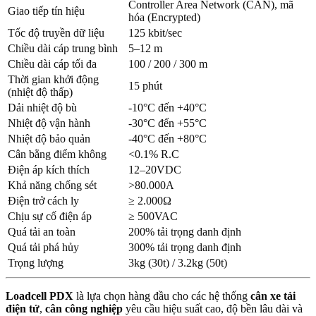
Controller Area Network (CAN), mã
Giao tiếp tín hiệu
hóa (Encrypted)
Tốc độ truyền dữ liệu
125 kbit/sec
Chiều dài cáp trung bình
5–12 m
Chiều dài cáp tối đa
100 / 200 / 300 m
Thời gian khởi động
15 phút
(nhiệt độ thấp)
Dải nhiệt độ bù
-10°C đến +40°C
Nhiệt độ vận hành
-30°C đến +55°C
Nhiệt độ bảo quản
-40°C đến +80°C
Cân bằng điểm không
<0.1% R.C
Điện áp kích thích
12–20VDC
Khả năng chống sét
>80.000A
Điện trở cách ly
≥ 2.000Ω
Chịu sự cố điện áp
≥ 500VAC
Quá tải an toàn
200% tải trọng danh định
Quá tải phá hủy
300% tải trọng danh định
Trọng lượng
3kg (30t) / 3.2kg (50t)
Loadcell PDX
là lựa chọn hàng đầu cho các hệ thống
cân xe tải
điện tử
,
cân công nghiệp
yêu cầu hiệu suất cao, độ bền lâu dài và