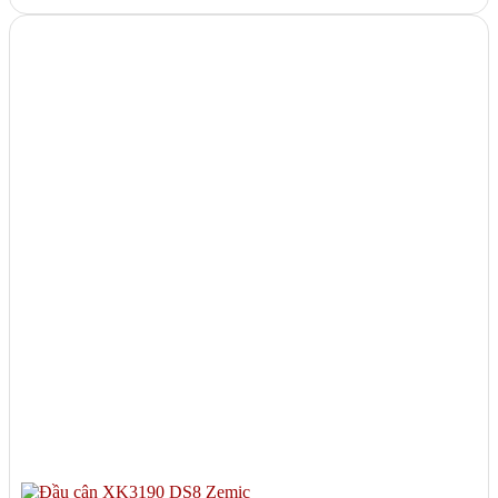
tra trọng lượng đơn giản ✅ Ưu điểm nổi bật Màn hình LED 6 số hiển
thị rõ nét, dễ đọc Hỗ trợ các...