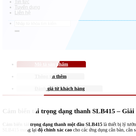
Tin tức
Tuyển dụng
Liên hệ
Search
for:
Mô tả sản phẩm
Thông tin thêm
Đánh giá từ khách hàng
Cảm biến tải trọng dạng thanh SLB415 – Giải 
Cảm biến tải trọng dạng thanh một đầu SLB415
là thiết bị lý tư
SLB415 mang lại
độ chính xác cao
cho các ứng dụng cân bàn, cân s