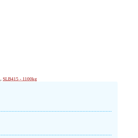
5
,
SLB415 - 1100kg