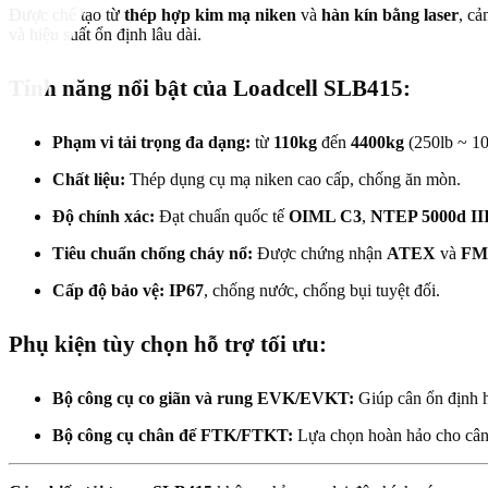
Được chế tạo từ
thép hợp kim mạ niken
và
hàn kín bằng laser
, cả
và hiệu suất ổn định lâu dài.
Tính năng nổi bật của Loadcell SLB415:
Phạm vi tải trọng đa dạng:
từ
110kg
đến
4400kg
(250lb ~ 10
Chất liệu:
Thép dụng cụ mạ niken cao cấp, chống ăn mòn.
Độ chính xác:
Đạt chuẩn quốc tế
OIML C3
,
NTEP 5000d II
Tiêu chuẩn chống cháy nổ:
Được chứng nhận
ATEX
và
FM
Cấp độ bảo vệ:
IP67
, chống nước, chống bụi tuyệt đối.
Phụ kiện tùy chọn hỗ trợ tối ưu:
Bộ công cụ co giãn và rung EVK/EVKT:
Giúp cân ổn định h
Bộ công cụ chân đế FTK/FTKT:
Lựa chọn hoàn hảo cho cân s