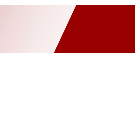
nâng cấp hệ thống cân
Bilanciai
Cảm biến lực
Cân nguyên chi
g (WIM)
Giải pháp cân kiểm tra – checkweigher
Giải pháp cân tr
háp quản lý trạm cân
Giải pháp tích hợp ERP – phần mềm quản lý d
cảng biển
Mettler Toledo
MKCELL
Môi trường – xử lý rác th
 công nghiệp chế tạo
SYMC
Thi công – lắp đặt hệ thống cân điệ
Tư vấn & khảo sát kỹ thuật
Zemic