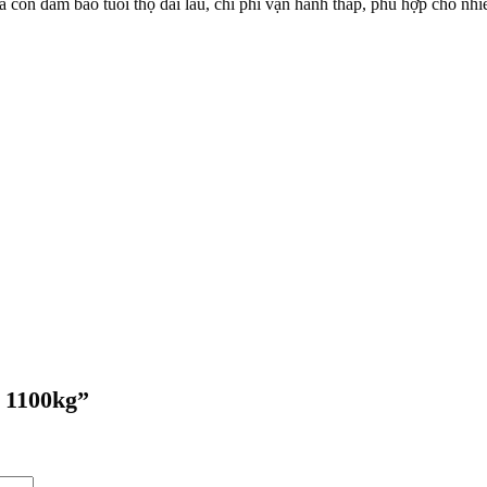
còn đảm bảo tuổi thọ dài lâu, chi phí vận hành thấp, phù hợp cho nhiề
– 1100kg”