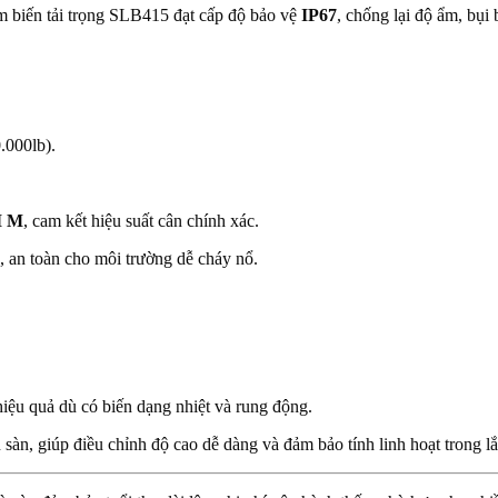
m biến tải trọng SLB415 đạt cấp độ bảo vệ
IP67
, chống lại độ ẩm, bụi
.000lb).
I M
, cam kết hiệu suất cân chính xác.
, an toàn cho môi trường dễ cháy nổ.
iệu quả dù có biến dạng nhiệt và rung động.
àn, giúp điều chỉnh độ cao dễ dàng và đảm bảo tính linh hoạt trong lắ