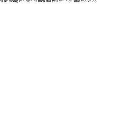
u hệ thống cân điện tử hiện đại yêu cầu hiệu suất cao và độ