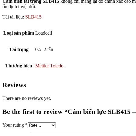
Cảm biến tải trọng SLB415
không chỉ mang lại độ chính xác cao mà 
ổn định tuyệt đối.
Tải tài liệu:
SLB415
Loại sản phẩm
Loadcell
Tải trọng
0.5–2 tấn
Thương hiệu
Mettler Toledo
Reviews
There are no reviews yet.
Be the first to review “Cảm biến lực SLB415 
Your rating
*