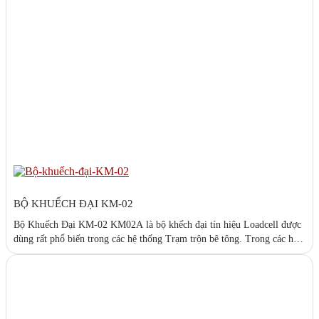
BỘ KHUẾCH ĐẠI KM-02
Bộ Khuếch Đại KM-02 KM02A là bộ khếch đại tín hiệu Loadcell được
dùng rất phổ biến trong các hệ thống Trạm trộn bê tông. Trong các hệ
thống điều khiển trạm trộn bê tông, ngoài việc sử dụng đầu cân hiển thị
để cân nguyên liệu, thì việc sử dụng các bộ khuếch đại...