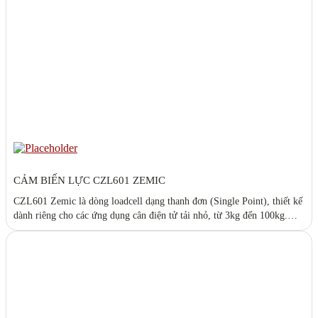
CẢM BIẾN LỰC CZL601 ZEMIC
CZL601 Zemic là dòng loadcell dạng thanh đơn (Single Point), thiết kế
dành riêng cho các ứng dụng cân điện tử tải nhỏ, từ 3kg đến 100kg.
Với độ chính xác cao, kích thước nhỏ gọn và vật liệu hợp kim nhôm,
CZL601 là lựa chọn lý tưởng cho cân bàn, cân đóng gói, cân...