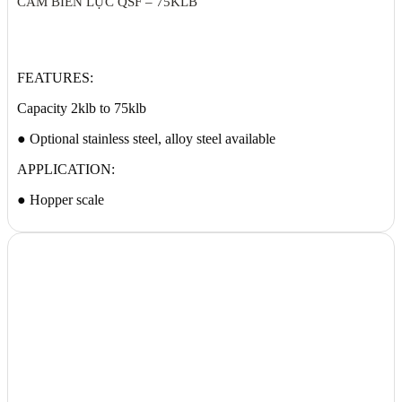
CẢM BIẾN LỰC QSF – 75KLB
FEATURES:
Capacity 2klb to 75klb
● Optional stainless steel, alloy steel available
APPLICATION:
● Hopper scale