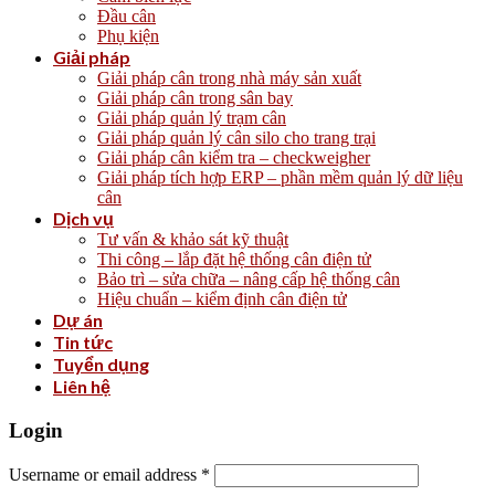
Đầu cân
Phụ kiện
Giải pháp
Giải pháp cân trong nhà máy sản xuất
Giải pháp cân trong sân bay
Giải pháp quản lý trạm cân
Giải pháp quản lý cân silo cho trang trại
Giải pháp cân kiểm tra – checkweigher
Giải pháp tích hợp ERP – phần mềm quản lý dữ liệu
cân
Dịch vụ
Tư vấn & khảo sát kỹ thuật
Thi công – lắp đặt hệ thống cân điện tử
Bảo trì – sửa chữa – nâng cấp hệ thống cân
Hiệu chuẩn – kiểm định cân điện tử
Dự án
Tin tức
Tuyển dụng
Liên hệ
Login
Username or email address
*