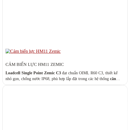
CẢM BIẾN LỰC HM11 ZEMIC
Loadcell Single Point Zemic C3
đạt chuẩn OIML R60 C3, thiết kế
nhỏ gọn, chống nước IP68, phù hợp lắp đặt trong các hệ thống
cân
bàn, cân sàn, cân bồn và cân băng tải
. Chất liệu hợp kim thép mạ
niken, điện áp ra 2.0mV/V, chịu quá tải an toàn đến 150%. Catalog:
HM11-ZEMIC