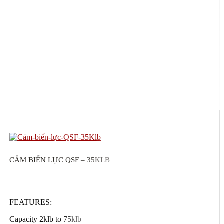
CẢM BIẾN LỰC QSF – 35KLB
FEATURES:
Capacity 2klb to 75klb