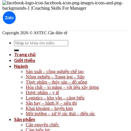
Copyright 2026 © ASTEC Cân điện tử
Search
for:
Trang chủ
Giới thiệu
Ngành
Sản xuất – công nghiệp chế tạo
Nông nghiệp – Trang trại – Silo
Thực phẩm – thủy sản – đồ uống
Hóa chất – xi măng – vật liệu xây dựng
Dược phẩm – y tế
Logistics – kho vận – cảng biển
Sân bay – hành lý – siêu thị
Khai khoáng – luyện kim
Môi trường – xử lý rác thải – điện rác
Sản phẩm
Cân nguyên chiếc
Cảm biến lực