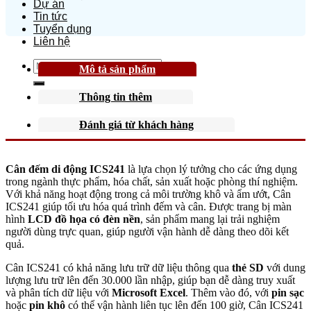
Dự án
Tin tức
Tuyển dụng
Liên hệ
Search
Mô tả sản phẩm
for:
Thông tin thêm
Đánh giá từ khách hàng
Cân đếm di động ICS241
là lựa chọn lý tưởng cho các ứng dụng
trong ngành thực phẩm, hóa chất, sản xuất hoặc phòng thí nghiệm.
Với khả năng hoạt động trong cả môi trường khô và ẩm ướt, Cân
ICS241 giúp tối ưu hóa quá trình đếm và cân. Được trang bị màn
hình
LCD đồ họa có đèn nền
, sản phẩm mang lại trải nghiệm
người dùng trực quan, giúp người vận hành dễ dàng theo dõi kết
quả.
Cân ICS241 có khả năng lưu trữ dữ liệu thông qua
thẻ SD
với dung
lượng lưu trữ lên đến 30.000 lần nhập, giúp bạn dễ dàng truy xuất
và phân tích dữ liệu với
Microsoft Excel
. Thêm vào đó, với
pin sạc
hoặc
pin khô
có thể vận hành liên tục lên đến 100 giờ, Cân ICS241