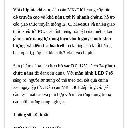
Với
chip tốc độ cao
, đầu cân MK-DI01 cung cấp
tốc
độ truyền cao
và
khả năng xử lý nhanh chóng
, hỗ trợ
các giao thức truyền thông
E, C
,
Modbus
và nhiều giao
thức khác tới
PC
. Các tính năng nổi bật của thiết bị bao
gồm
chức năng tự động hiệu chỉnh góc
,
chỉnh khối
lượng
, và
kiểm tra loadcell
mà không cần khối lượng
bên ngoài, giúp tiết kiệm thời gian và chi phí.
Sản phẩm cũng tích hợp
bộ sạc DC 12V
và có
24 phím
chức năng
dễ dàng sử dụng. Với
màn hình LED 7 số
sáng rõ, người sử dụng có thể theo dõi kết quả chính
xác ngay lập tức. Đầu cân MK-DI01 đáp ứng các yêu
cầu kỹ thuật cao và phù hợp với nhiều ứng dụng trong
các môi trường công nghiệp.
Thông số kỹ thuật
: