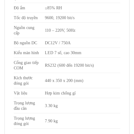
Độ ẩm
≤85% RH
Tốc độ truyền
9600, 19200 bit/s
Nguồn cung
110 – 220V, 50Hz
cấp
Bộ nguồn DC
DC12V / 750A
Kiểu màn hình
LED 7 số, cao 30mm
Cổng giao tiếp
RS232 (600 đến 19200 bit/s)
COM
Kích thước
440 x 350 x 200 (mm)
đóng gói
Vật liệu
Hợp kim chống gỉ
Trọng lượng
3.30 kg
đầu cân
Trọng lượng
7.90 kg
đóng gói