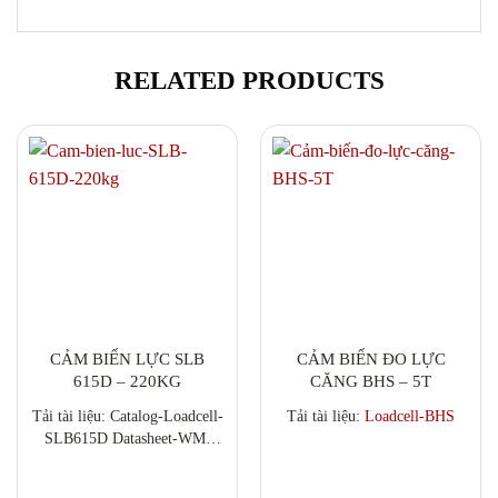
RELATED PRODUCTS
CẢM BIẾN LỰC SLB
CẢM BIẾN ĐO LỰC
615D – 220KG
CĂNG BHS – 5T
Tải tài liệu: Catalog-Loadcell-
Tải tài liệu:
Loadcell-BHS
SLB615D Datasheet-WM-
PowerCell-UpgradeKit CAD
Drawings: SLB615D-Wiring-