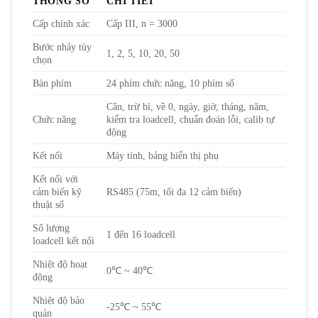
THÔNG SỐ
CHI TIẾT
Cấp chính xác
Cấp III, n = 3000
Bước nhảy tùy
1, 2, 5, 10, 20, 50
chọn
Bàn phím
24 phím chức năng, 10 phím số
Cân, trừ bì, về 0, ngày, giờ, tháng, năm,
Chức năng
kiểm tra loadcell, chuẩn đoán lỗi, calib tự
động
Kết nối
Máy tính, bảng hiển thị phụ
Kết nối với
cảm biến kỹ
RS485 (75m, tối đa 12 cảm biến)
thuật số
Số lượng
1 đến 16 loadcell
loadcell kết nối
Nhiệt độ hoạt
0℃ ~ 40℃
động
Nhiệt độ bảo
-25℃ ~ 55℃
quản