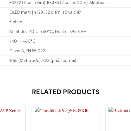
RS232 (3 sợi, <15m), RS485 (2 sợi, <500m), Modbus
OLED ma trận 128×32 điểm, số và chữ
5 phím
Nhiệt độ: -10 → +40°C, Độ ẩm: <95% RH
-40 → +60°C
Class B, EN 55 022
IP65 (Mặt trước), P2X (phần còn lại)
RELATED PRODUCTS