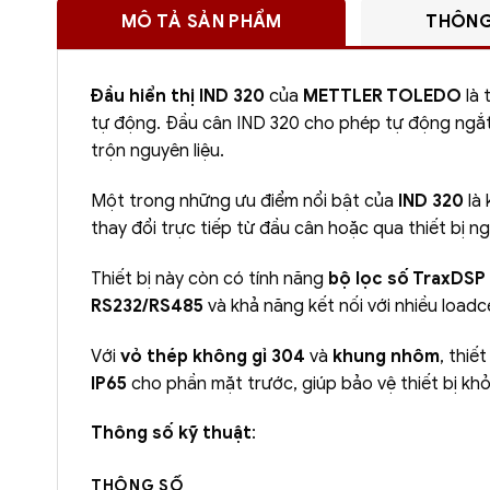
MÔ TẢ SẢN PHẨM
THÔNG
Đầu hiển thị IND 320
của
METTLER TOLEDO
là 
tự động. Đầu cân IND 320 cho phép tự động ngắt 
trộn nguyên liệu.
Một trong những ưu điểm nổi bật của
IND 320
là
thay đổi trực tiếp từ đầu cân hoặc qua thiết bị n
Thiết bị này còn có tính năng
bộ lọc số TraxDSP
RS232/RS485
và khả năng kết nối với nhiều loadc
Với
vỏ thép không gỉ 304
và
khung nhôm
, thiế
IP65
cho phần mặt trước, giúp bảo vệ thiết bị kh
Thông số kỹ thuật
:
THÔNG SỐ