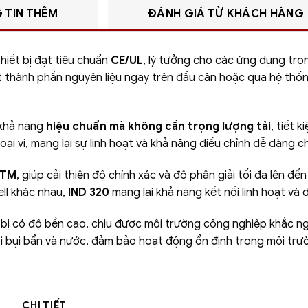
 TIN THÊM
ĐÁNH GIÁ TỪ KHÁCH HÀNG
thiết bị đạt tiêu chuẩn
CE/UL
, lý tưởng cho các ứng dụng tr
thành phần nguyên liệu ngay trên đầu cân hoặc qua hệ thống 
 khả năng
hiệu chuẩn mà không cần trọng lượng tải
, tiết 
goại vi, mang lại sự linh hoạt và khả năng điều chỉnh dễ dàng
 TM
, giúp cải thiện độ chính xác và độ phân giải tối đa lên đế
ell khác nhau,
IND 320
mang lại khả năng kết nối linh hoạt và 
t bị có độ bền cao, chịu được môi trường công nghiệp khắc n
ỏi bụi bẩn và nước, đảm bảo hoạt động ổn định trong môi trư
CHI TIẾT