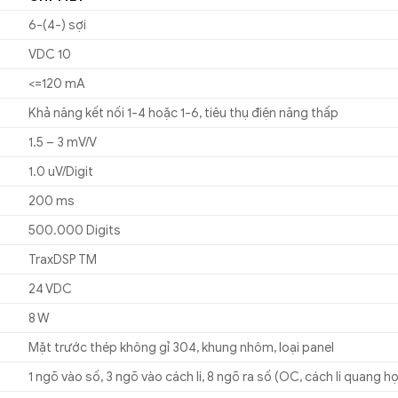
6-(4-) sợi
VDC 10
<=120 mA
Khả năng kết nối 1-4 hoặc 1-6, tiêu thụ điện năng thấp
1.5 – 3 mV/V
1.0 uV/Digit
200 ms
500.000 Digits
TraxDSP TM
24 VDC
8 W
Mặt trước thép không gỉ 304, khung nhôm, loại panel
1 ngõ vào số, 3 ngõ vào cách li, 8 ngõ ra số (OC, cách li quang h