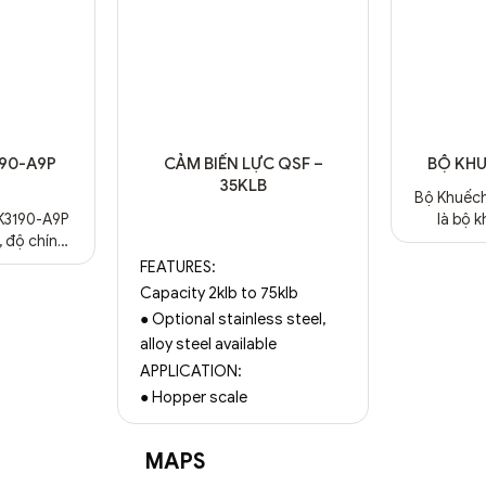
90-A9P
CẢM BIẾN LỰC QSF –
BỘ KHU
35KLB
Bộ Khuếc
K3190-A9P
là bộ k
 độ chính
Loadcell
 trợ RS232,
biến tr
FEATURES:
àn LED rõ
Trạm tr
Capacity 2klb to 75klb
h hãng tại
các hệ th
● Optional stainless steel,
trộn bê t
alloy steel available
dụng đầu 
APPLICATION:
nguyên li
các b
● Hopper scale
MAPS