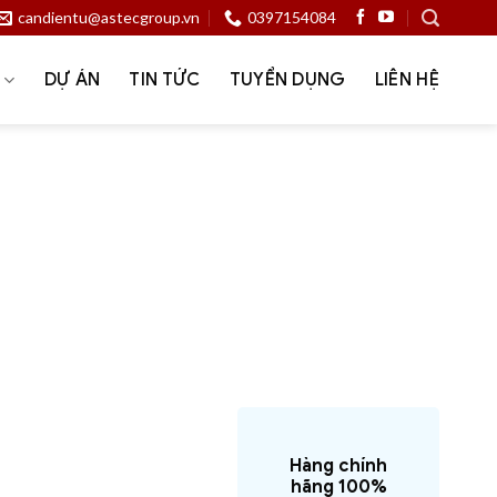
candientu@astecgroup.vn
0397154084
Ụ
DỰ ÁN
TIN TỨC
TUYỂN DỤNG
LIÊN HỆ
Cân nguyên chiếc
Dịch vụ
Dược phẩm – y tế
p cân kiểm tra – checkweigher
o trang trại
Giải pháp quản lý trạm cân
ng
Keli
Khai khoáng – luyện kim
Ngành nghề
Nông nghiệp – Trang trại – Silo
ng – lắp đặt hệ thống cân điện tử
t kỹ thuật
Zemic
Hàng chính
hãng 100%