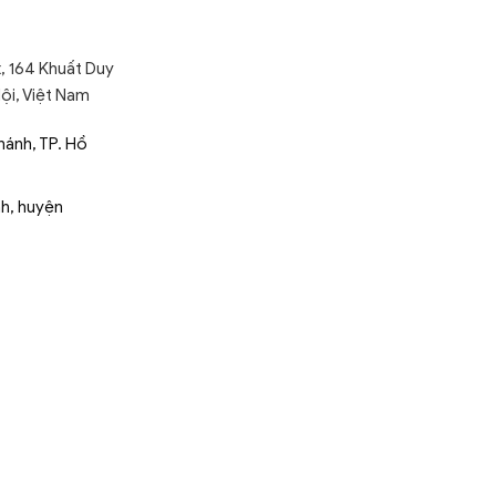
, 164 Khuất Duy
ội, Việt Nam
ánh, TP. Hồ
nh, huyện