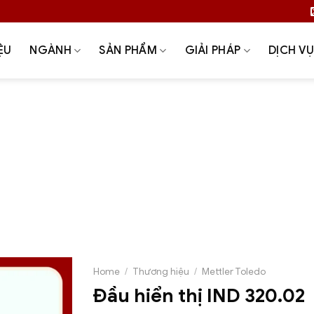
ỆU
NGÀNH
SẢN PHẨM
GIẢI PHÁP
DỊCH V
hữa – nâng cấp hệ thống cân
Bilanciai
Cảm biến lực
Giải pháp
Giải pháp cân không dừng (WIM)
Giải phá
Giải pháp cân trong sân bay
Giải pháp quản lý cân silo ch
quản lý dữ liệu cân
Hóa chất – xi măng – vật liệu xây dự
ledo
MKCELL
Môi trường – xử lý rác thải – điện rác
êu thị
Sản xuất – công nghiệp chế tạo
SYMC
Thi cô
sản – đồ uống
Thương hiệu
Tscale
Tư vấn & khảo sá
Home
/
Thương hiệu
/
Mettler Toledo
Đầu hiển thị IND 320.02