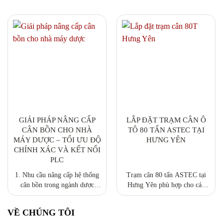
GIẢI PHÁP NÂNG CẤP
LẮP ĐẶT TRẠM CÂN Ô
CÂN BỒN CHO NHÀ
TÔ 80 TẤN ASTEC TẠI
MÁY DƯỢC – TỐI ƯU ĐỘ
HƯNG YÊN
CHÍNH XÁC VÀ KẾT NỐI
PLC
1. Nhu cầu nâng cấp hệ thống
Trạm cân 80 tấn ASTEC tại
cân bồn trong ngành dược
Hưng Yên phù hợp cho các
Trong các nhà máy sản xuất
kho trung chuyển, trạm thu
dược phẩm, hệ thống cân bồn
mua nguyên liệu, xưởng sản
VỀ CHÚNG TÔI
đóng vai trò then chốt trong
xuất. Hệ thống tích hợp tự