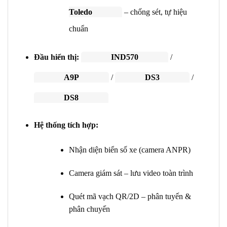
Toledo
– chống sét, tự hiệu
chuẩn
Đầu hiển thị:
IND570
/
A9P
/
DS3
/
DS8
Hệ thống tích hợp:
Nhận diện biển số xe (camera ANPR)
Camera giám sát – lưu video toàn trình
Quét mã vạch QR/2D – phân tuyến &
phân chuyến