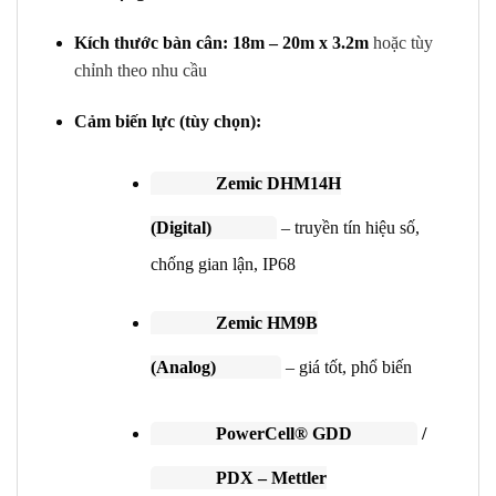
Kích thước bàn cân: 18m – 20m x 3.2m
hoặc tùy
chỉnh theo nhu cầu
Cảm biến lực (tùy chọn):
Zemic DHM14H
(Digital)
– truyền tín hiệu số,
chống gian lận, IP68
Zemic HM9B
(Analog)
– giá tốt, phổ biến
PowerCell® GDD
/
PDX – Mettler