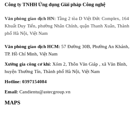
việc định lượng chính xác
động hóa giúp kiểm soát chặt
Công ty TNHH Ứng dụng Giải pháp Công nghệ
nguyên liệu lỏng, bán thành
chẽ phương tiện ra/vào, xuất
phẩm hoặc dung dịch pha trộn.
báo cáo chi tiết. ✅ Thông số
Văn phòng giao dịch HN:
Tầng 2 tòa D Việt Đức Complex, 164
Tuy nhiên, nhiều hệ thống cân
kỹ thuật: Tải trọng tối đa: 80
Khuất Duy Tiến, phường Nhân Chính, quận Thanh Xuân, Thành
cũ sử dụng...
tấn Kích thước...
phố Hà Nội, Việt Nam
Văn phòng giao dịch HCM:
57 Đường 30B, Phường An Khánh,
TP. Hồ Chí Minh, Việt Nam
Xưởng gia công cơ khí:
Xóm 2, Thôn Văn Giáp , xã Văn Bình,
huyện Thường Tín, Thành phố Hà Nội, Việt Nam
Hotline: 0397154084
Email:
Candientu@astecgroup.vn
MAPS