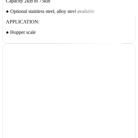
Capacity 2klb to 75klb
● Optional stainless steel, alloy steel available
APPLICATION:
● Hopper scale