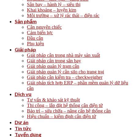
Sân bay – hành lý – siêu thị
Khai khoáng – luyện kim
Môi trường – xử lý rác thải – điện rác
Sản phẩm
Cân nguyên chiếc
Cảm biến lực
Đầu cân
Phụ kiện
Giải pháp
Giải pháp cân trong nhà máy sản xuất
Giải pháp cân trong sân bay
Giải pháp quản lý trạm cân
Giải pháp quản lý cân silo cho trang trại
Giải pháp cân kiểm tra – checkweigher
Giải pháp tích hợp ERP – phần mềm quản lý dữ liệu
cân
Dịch vụ
Tư vấn & khảo sát kỹ thuật
Thi công – lắp đặt hệ thống cân điện tử
Bảo trì – sửa chữa – nâng cấp hệ thống cân
Hiệu chuẩn – kiểm định cân điện tử
Dự án
Tin tức
Tuyển dụng