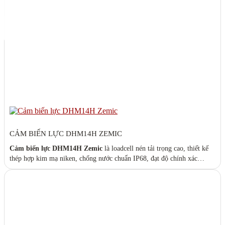
CẢM BIẾN LỰC DHM14H ZEMIC
Cảm biến lực DHM14H Zemic
là loadcell nén tải trọng cao, thiết kế
thép hợp kim mạ niken, chống nước chuẩn IP68, đạt độ chính xác
OIML R60 C3. Dòng loadcell chuyên dụng cho
trạm cân xe tải 40T –
120T
, hoạt động ổn định ngoài trời, độ bền cơ học cao, phù hợp môi
trường công nghiệp khắc nghiệt. Catalog:
HM14_series.pdf