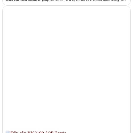
giảm thiểu sai số do lệch tâm hoặc dao động cơ học trong quá trình cân.
Đây là lựa chọn lý tưởng cho các hệ thống
cân bồn, cân silo, cân sàn
cần độ chính xác cao và ổn định lâu dài.