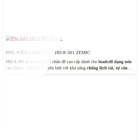
PHỤ KIỆN LOADCELL HD-8-301 ZEMIC
HD-8-301
là bộ phụ kiện chân đế cao cấp dành cho
loadcell dạng nén
của Zemic, thiết kế chuyên biệt với khả năng
chống lệch tải, tự cân
bằng
và dễ dàng lắp đặt. Sản phẩm giúp tăng cường độ ổn định, đảm
bảo độ chính xác trong các hệ thống cân có tải trọng lớn như
cân xe
tải, cân silo, trạm trộn bê tông
…