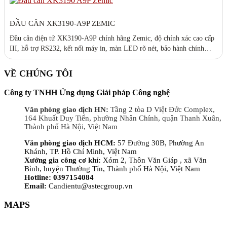
ĐẦU CÂN XK3190-A9P ZEMIC
Đầu cân điện tử XK3190-A9P chính hãng Zemic, độ chính xác cao cấp
III, hỗ trợ RS232, kết nối máy in, màn LED rõ nét, bảo hành chính
hãng tại ASTEC.
VỀ CHÚNG TÔI
Công ty TNHH Ứng dụng Giải pháp Công nghệ
Văn phòng giao dịch HN:
Tầng 2 tòa D Việt Đức Complex,
164 Khuất Duy Tiến, phường Nhân Chính, quận Thanh Xuân,
Thành phố Hà Nội, Việt Nam
Văn phòng giao dịch HCM:
57 Đường 30B, Phường An
Khánh, TP. Hồ Chí Minh, Việt Nam
Xưởng gia công cơ khí:
Xóm 2, Thôn Văn Giáp , xã Văn
Bình, huyện Thường Tín, Thành phố Hà Nội, Việt Nam
Hotline: 0397154084
Email:
Candientu@astecgroup.vn
MAPS