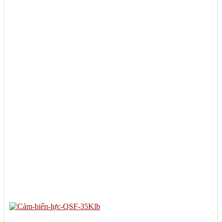
tự động trong công nghiệp. Đáp ứng tiêu chuẩn OIML, hoạt động ổn
định trong môi trường khắc nghiệt.