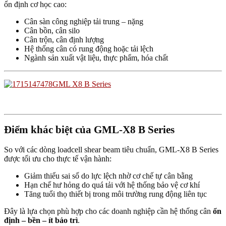
ổn định cơ học cao:
Cân sàn công nghiệp tải trung – nặng
Cân bồn, cân silo
Cân trộn, cân định lượng
Hệ thống cân có rung động hoặc tải lệch
Ngành sản xuất vật liệu, thực phẩm, hóa chất
Điểm khác biệt của GML-X8 B Series
So với các dòng loadcell shear beam tiêu chuẩn, GML-X8 B Series
được tối ưu cho thực tế vận hành:
Giảm thiểu sai số do lực lệch nhờ cơ chế tự cân bằng
Hạn chế hư hỏng do quá tải với hệ thống bảo vệ cơ khí
Tăng tuổi thọ thiết bị trong môi trường rung động liên tục
Đây là lựa chọn phù hợp cho các doanh nghiệp cần hệ thống cân
ổn
định – bền – ít bảo trì
.