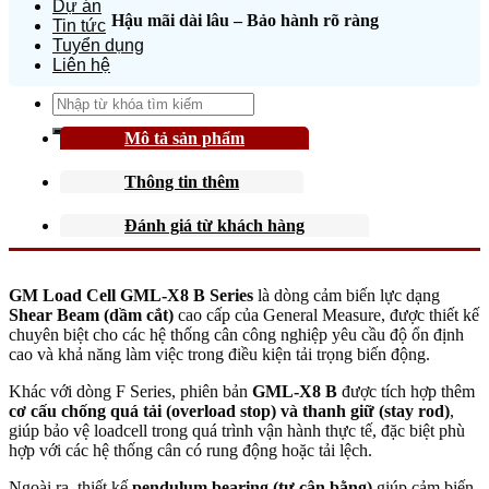
Dự án
Hậu mãi dài lâu – Bảo hành rõ ràng
Tin tức
Tuyển dụng
Liên hệ
Search
for:
Mô tả sản phẩm
Thông tin thêm
Đánh giá từ khách hàng
GM Load Cell GML-X8 B Series
là dòng cảm biến lực dạng
Shear Beam (dầm cắt)
cao cấp của General Measure, được thiết kế
chuyên biệt cho các hệ thống cân công nghiệp yêu cầu độ ổn định
cao và khả năng làm việc trong điều kiện tải trọng biến động.
Khác với dòng F Series, phiên bản
GML-X8 B
được tích hợp thêm
cơ cấu chống quá tải (overload stop) và thanh giữ (stay rod)
,
giúp bảo vệ loadcell trong quá trình vận hành thực tế, đặc biệt phù
hợp với các hệ thống cân có rung động hoặc tải lệch.
Ngoài ra, thiết kế
pendulum bearing (tự cân bằng)
giúp cảm biến