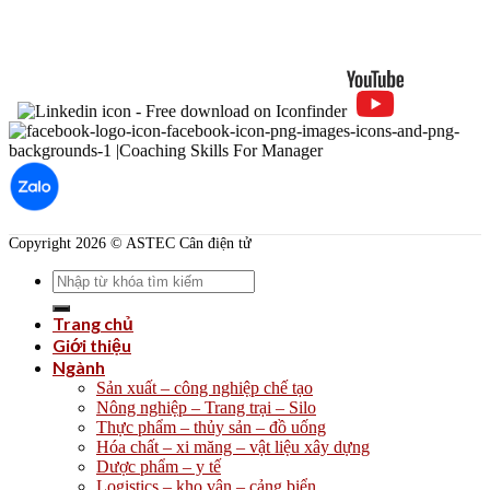
Copyright 2026 © ASTEC Cân điện tử
Search
for:
Trang chủ
Giới thiệu
Ngành
Sản xuất – công nghiệp chế tạo
Nông nghiệp – Trang trại – Silo
Thực phẩm – thủy sản – đồ uống
Hóa chất – xi măng – vật liệu xây dựng
Dược phẩm – y tế
Logistics – kho vận – cảng biển