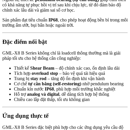
có khả năng tự phục hồi vị trí sau khi chịu lực, từ đó đảm bảo độ
chính xác lâu dài và giảm sai số cơ học.
Sản phẩm đạt tiêu chuẩn
IP68
, cho phép hoạt động bền bỉ trong môi
trường ẩm ướt, bụi bẩn hoặc ngoài trời.
Đặc điểm nổi bật
GML-X8 B Series không chỉ là loadcell thông thường mà là giải
pháp tối ưu cho hệ thống cân công nghiệp:
Thiết kế
Shear Beam
– độ chính xác cao, ổn định lâu dài
Tích hợp
overload stop
– bảo vệ quá tải hiệu quả
Trang bị
stay rod
– tăng độ ổn định khi vận hành
Cơ chế
tự cân bằng (self-restoring)
nhờ pendulum bearing
Chuẩn kín nước
IP68
, phù hợp môi trường khắc nghiệt
Hỗ trợ
analog và digital
, dễ dàng tích hợp hệ thống
Chiều cao lắp đặt thấp, tối ưu không gian
Ứng dụng thực tế
GML-X8 B Series đặc biệt phù hợp cho các ứng dụng yêu cầu độ