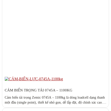
CẢM BIẾN TRỌNG TẢI 0745A – 1100KG
Cảm biến tải trọng Zemic 0745A – 1100kg là dòng loadcell dạng thanh
một đầu (single point), thiết kế nhỏ gọn, dễ lắp đặt, độ chính xác cao.
Phù hợp cho cân bàn, cân băng tải, máy đóng gói và các hệ thống cân