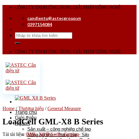
Skip
CÔNG TY TNHH ỨNG DỤNG GIẢI PHÁP CÔNG NGHỆ
to
candientu@astecgroup.vn
content
0397154084
Search
for:
CÔNG TY TNHH ỨNG DỤNG GIẢI PHÁP CÔNG NGHỆ
Home
/
Thương hiệu
/
General Measure
Trang chủ
Giới thiệu
LoadCell GML-X8 B Series
Ngành
Sản xuất – công nghiệp chế tạo
Tải tài liệu:
GML-X8 B Series Catalog
Nông nghiệp – Trang trại – Silo