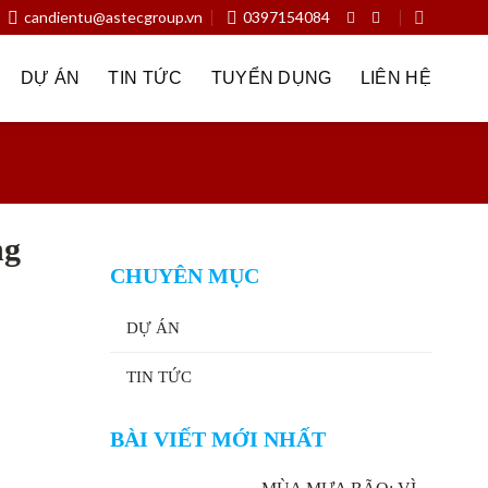
candientu@astecgroup.vn
0397154084
DỰ ÁN
TIN TỨC
TUYỂN DỤNG
LIÊN HỆ
ng
CHUYÊN MỤC
DỰ ÁN
TIN TỨC
BÀI VIẾT MỚI NHẤT