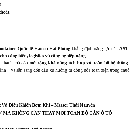
7
thoát
Container Quốc tế Hateco Hải Phòng
khẳng định năng lực của
AST
 cho cảng biển, logistics và công nghiệp nặng
.
lý nhanh mà còn
mở rộng khả năng tích hợp với toàn bộ hệ thống
 hành – và sẵn sàng đón đầu xu hướng tự động hóa toàn diện trong chu
 Và Điều Khiển Bơm Khí – Messer Thái Nguyên
N MÀ KHÔNG CẦN THAY MỚI TOÀN BỘ CÂN Ô TÔ