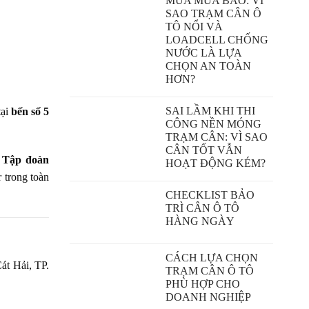
MÙA MƯA BÃO: VÌ
SAO TRẠM CÂN Ô
TÔ NỔI VÀ
LOADCELL CHỐNG
NƯỚC LÀ LỰA
CHỌN AN TOÀN
HƠN?
SAI LẦM KHI THI
tại
bến số 5
CÔNG NỀN MÓNG
TRẠM CÂN: VÌ SAO
CÂN TỐT VẪN
c
Tập đoàn
HOẠT ĐỘNG KÉM?
r trong toàn
CHECKLIST BẢO
TRÌ CÂN Ô TÔ
HÀNG NGÀY
CÁCH LỰA CHỌN
át Hải, TP.
TRẠM CÂN Ô TÔ
PHÙ HỢP CHO
DOANH NGHIỆP