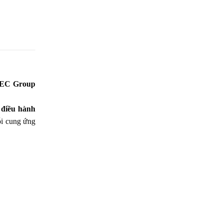
EC Group
 điều hành
ỗi cung ứng