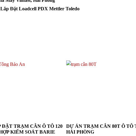
à Máy Vinfast, Hải Phòng
Lắp Đặt Loadcell PDX Mettler Toledo
 ĐẶT TRẠM CÂN Ô TÔ 120
DỰ ÁN TRẠM CÂN 80T Ô TÔ 
HỢP KIỂM SOÁT BARIE
HẢI PHÒNG