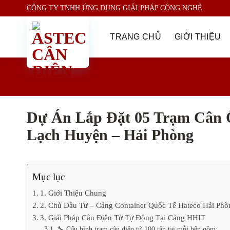
Skip
CÔNG TY TNHH ỨNG DỤNG GIẢI PHÁP CÔNG NGHỆ
to
content
TRANG CHỦ
GIỚI THIỆU
Dự Án Lắp Đặt 05 Trạm Cân Ô
Lạch Huyện – Hải Phòng
Mục lục
1. Giới Thiệu Chung
2. Chủ Đầu Tư – Cảng Container Quốc Tế Hateco Hải Ph
3. Giải Pháp Cân Điện Tử Tự Động Tại Cảng HHIT
🔧 Cấu hình trạm cân điện tử 100 tấn tại mỗi bến gồm: