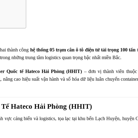
 khai thành công
hệ thống 05 trạm cân ô tô điện tử tải trọng 100 tấn
 trong những trung tâm logistics quan trọng bậc nhất miền Bắc.
r Quốc tế Hateco Hải Phòng (HHIT)
– đơn vị thành viên thuộ
ng, nâng cao hiệu suất vận hành và số hóa dữ liệu luân chuyển containe
 Tế Hateco Hải Phòng (HHIT)
h vực cảng biển và logistics, tọa lạc tại khu bến Lạch Huyện, huyện C