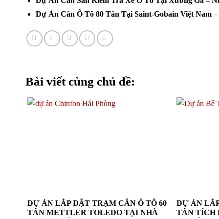
Dự Án Cân Sàn Kiểm Tra Xe Ô Tô Tại Xưởng Ga – Nh
Dự Án Cân Ô Tô 80 Tấn Tại Saint-Gobain Việt Nam – 
Bài viết cùng chủ đề:
DỰ ÁN LẮP ĐẶT TRẠM CÂN Ô TÔ 60
DỰ ÁN LẮP
TẤN METTLER TOLEDO TẠI NHÀ
TẤN TÍCH 