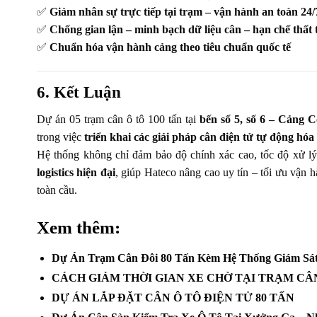
✅
Giảm nhân sự trực tiếp tại trạm – vận hành an toàn 24/
✅
Chống gian lận – minh bạch dữ liệu cân – hạn chế thất 
✅
Chuẩn hóa vận hành cảng theo tiêu chuẩn quốc tế
6. Kết Luận
Dự án 05 trạm cân ô tô 100 tấn tại
bến số 5, số 6 – Cảng 
trong việc
triển khai các giải pháp cân điện tử tự động hóa
Hệ thống không chỉ đảm bảo độ chính xác cao, tốc độ xử 
logistics hiện đại
, giúp Hateco nâng cao uy tín – tối ưu vận
toàn cầu.
Xem thêm:
Dự Án Trạm Cân Đôi 80 Tấn Kèm Hệ Thống Giám Sát
CÁCH GIẢM THỜI GIAN XE CHỜ TẠI TRẠM CÂ
DỰ ÁN LẮP ĐẶT CÂN Ô TÔ ĐIỆN TỬ 80 TẤN