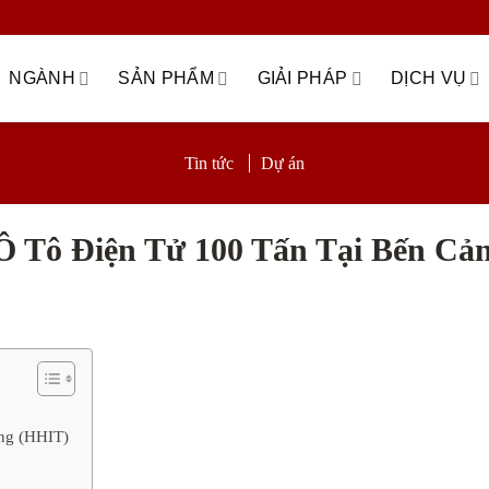
NGÀNH
SẢN PHẨM
GIẢI PHÁP
DỊCH VỤ
Tin tức
Dự án
 Tô Điện Tử 100 Tấn Tại Bến Cả
òng (HHIT)