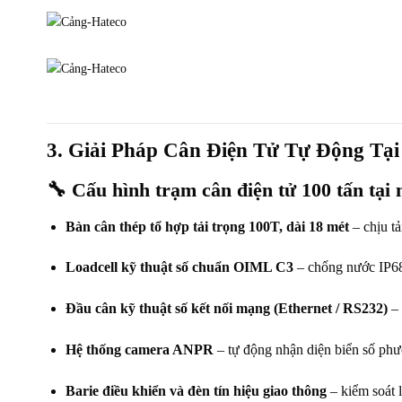
3. Giải Pháp Cân Điện Tử Tự Động Tạ
🔧
Cấu hình trạm cân điện tử 100 tấn tại
Bàn cân thép tổ hợp tải trọng 100T, dài 18 mét
– chịu t
Loadcell kỹ thuật số chuẩn OIML C3
– chống nước IP68, 
Đầu cân kỹ thuật số kết nối mạng (Ethernet / RS232)
– 
Hệ thống camera ANPR
– tự động nhận diện biển số phươ
Barie điều khiển và đèn tín hiệu giao thông
– kiểm soát 