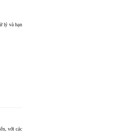
ử lý và hạn
ển, với các