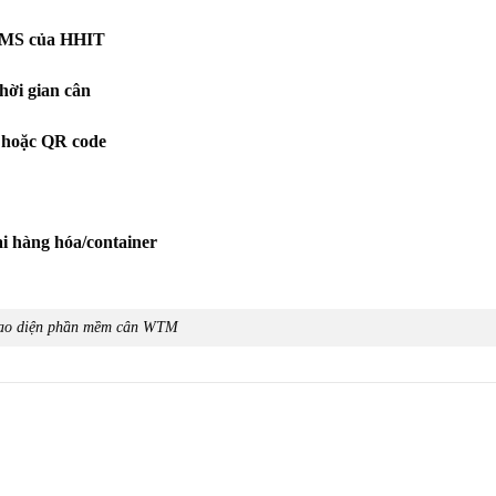
 WMS của HHIT
thời gian cân
g hoặc QR code
ại hàng hóa/container
ao diện phần mềm cân WTM