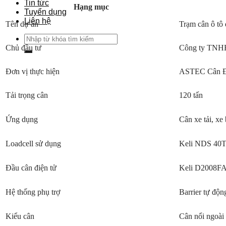
Tin tức
Hạng mục
Tuyển dụng
Liên hệ
Tên dự án
Trạm cân ô tô 
Search
for:
Chủ đầu tư
Công ty TNH
Đơn vị thực hiện
ASTEC Cân Đ
Tải trọng cân
120 tấn
Ứng dụng
Cân xe tải, xe
Loadcell sử dụng
Keli NDS 40T 
Đầu cân điện tử
Keli D2008F
Hệ thống phụ trợ
Barrier tự độn
Kiểu cân
Cân nổi ngoài 