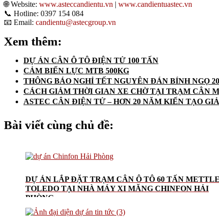
🌐 Website:
www.asteccandientu.vn
|
www.candientuastec.vn
📞 Hotline: 0397 154 084
📧 Email:
candientu@astecgroup.vn
Xem thêm:
DỰ ÁN CÂN Ô TÔ ĐIỆN TỬ 100 TẤN
CẢM BIẾN LỰC MTB 500KG
THÔNG BÁO NGHỈ TẾT NGUYÊN ĐÁN BÍNH NGỌ 20
CÁCH GIẢM THỜI GIAN XE CHỜ TẠI TRẠM CÂN 
ASTEC CÂN ĐIỆN TỬ – HƠN 20 NĂM KIẾN TẠO GI
Bài viết cùng chủ đề:
DỰ ÁN LẮP ĐẶT TRẠM CÂN Ô TÔ 60 TẤN METTL
TOLEDO TẠI NHÀ MÁY XI MĂNG CHINFON HẢI
PHÒNG