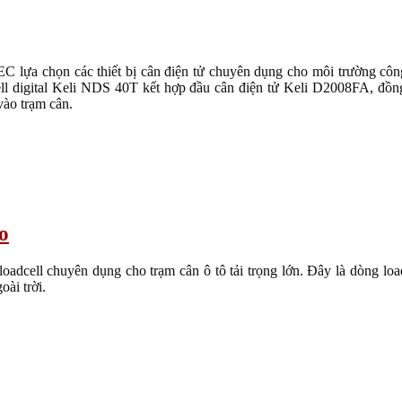
lựa chọn các thiết bị cân điện tử chuyên dụng cho môi trường công 
ll digital Keli NDS 40T kết hợp đầu cân điện tử Keli D2008FA, đồng 
vào trạm cân.
o
oadcell chuyên dụng cho trạm cân ô tô tải trọng lớn. Đây là dòng lo
oài trời.