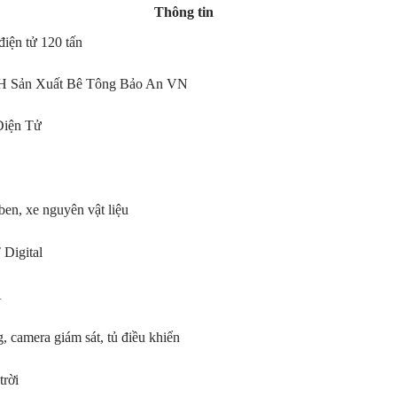
Thông tin
điện tử 120 tấn
H Sản Xuất Bê Tông Bảo An VN
iện Tử
 ben, xe nguyên vật liệu
Digital
A
g, camera giám sát, tủ điều khiển
trời