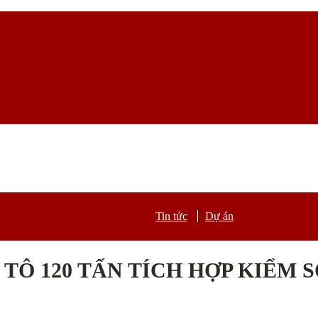
Tin tức
Dự án
 TÔ 120 TẤN TÍCH HỢP KIỂM 