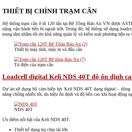
THIẾT BỊ CHÍNH TRẠM CÂN
Hệ thống trạm cân ô tô 120 tấn tại Bê Tông Bảo An VN được ASTEC 
năng vận hành bền bỉ ngoài trời. Trong đó, hệ thống sử dụng loadce
trung tâm nhằm tối ưu khả năng quản lý và kiểm soát phương tiện ra 
Thiết bị máy tính, máy in và đầu cân
Tủ điện của trạm cân
Loadcell digital Keli NDS 40T độ ổn định ca
Dự án sử dụng bộ cảm biến lực Keli NDS 40T dạng digital – dòng l
năng chống nhiễu tốt, tín hiệu ổn định và độ bền cao khi hoạt động ng
NDS 40T
Ưu điểm nổi bật của Keli NDS 40T:
Thiết kế dạng trụ chịu tải lớn