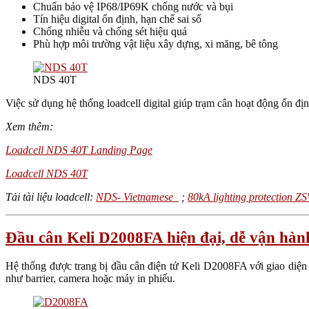
Chuẩn bảo vệ IP68/IP69K chống nước và bụi
Tín hiệu digital ổn định, hạn chế sai số
Chống nhiễu và chống sét hiệu quả
Phù hợp môi trường vật liệu xây dựng, xi măng, bê tông
NDS 40T
Việc sử dụng hệ thống loadcell digital giúp trạm cân hoạt động ổn địn
Xem thêm:
Loadcell NDS 40T Landing Page
Loadcell NDS 40T
Tải tài liệu loadcell:
NDS- Vietnamese
;
80kA lighting protection 
Đầu cân Keli D2008FA hiện đại, dễ vận hàn
Hệ thống được trang bị đầu cân điện tử Keli D2008FA với giao diện t
như barrier, camera hoặc máy in phiếu.