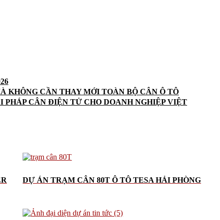
26
MÀ KHÔNG CẦN THAY MỚI TOÀN BỘ CÂN Ô TÔ
ẢI PHÁP CÂN ĐIỆN TỬ CHO DOANH NGHIỆP VIỆT
ER
DỰ ÁN TRẠM CÂN 80T Ô TÔ TESA HẢI PHÒNG