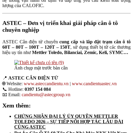
hệ thống vận hành ổn định và đáp ứng yêu cầu kiểm soát trọng
lượng của CALOFIC.
ASTEC – Đơn vị triển khai giải pháp cân ô tô
chuyên nghiệp
ASTEC Cân điện tử chuyên
cung cấp và lắp đặt trạm cân ô tô
60T – 80T – 100T – 120T – 150T
, sử dụng thiết bị từ các thương
hiệu uy tín như
Mettler Toledo, Bilanciai, Zemic, Keli, SYMC…
Ảnh chụp mặt trước bàn cân
📍
ASTEC CÂN ĐIỆN TỬ
🌐 Website:
www.asteccandientu.vn
|
www.candientuastec.vn
📞 Hotline:
0397 154 084
📧 Email:
candientu@astecgroup.vn
Xem thêm:
CHỨNG NHẬN ĐẠI LÝ ỦY QUYỀN METTLER
TOLEDO 2026 – SỰ TIẾP NỐI HỢP TÁC LÂU DÀI
CÙNG ASTEC