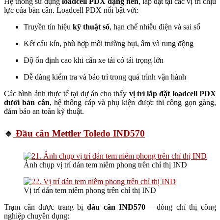
Hệ thống sử dụng
loadcell PDX dạng nén
, lắp đặt tại các vị trí chịu
lực của bàn cân. Loadcell PDX nổi bật với:
Truyền tín hiệu
kỹ thuật số
, hạn chế nhiễu điện và sai số
Kết cấu kín, phù hợp môi trường bụi, ẩm và rung động
Độ ổn định cao khi cân xe tải có tải trọng lớn
Dễ dàng kiểm tra và bảo trì trong quá trình vận hành
Các hình ảnh thực tế tại dự án cho thấy
vị trí lắp đặt loadcell PDX
dưới bàn cân
, hệ thống cáp và phụ kiện được thi công gọn gàng,
đảm bảo an toàn kỹ thuật.
🔹
Đầu cân Mettler Toledo IND570
Ảnh chụp vị trí dán tem niêm phong trên chỉ thị IND
Vị trí dán tem niêm phong trên chỉ thị IND
Trạm cân được trang bị
đầu cân IND570
– dòng chỉ thị công
nghiệp chuyên dụng: