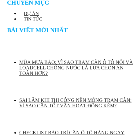
CHUYÊN MỤC
DỰ ÁN
TIN TỨC
BÀI VIẾT MỚI NHẤT
MÙA MƯA BÃO: VÌ SAO TRẠM CÂN Ô TÔ NỔI VÀ
LOADCELL CHỐNG NƯỚC LÀ LỰA CHỌN AN
TOÀN HƠN?
SAI LẦM KHI THI CÔNG NỀN MÓNG TRẠM CÂN:
VÌ SAO CÂN TỐT VẪN HOẠT ĐỘNG KÉM?
CHECKLIST BẢO TRÌ CÂN Ô TÔ HÀNG NGÀY