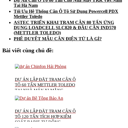
Dự Án Cân Ô Tô 60 Tấn Cho Nhà Máy YKK Việt Nam
Tại Hà Nam
Tối Ưu Hệ Thống Cân Ô Tô Sử Dụng Powercell PDX
Mettler Toledo
ASTEC TRIỂN KHAI TRẠM CÂN 80 TẤN ỨNG
DỤNG LOADCELL SLC820 & ĐẦU CÂN IND570
(METTLER TOLEDO)
PHÊ DUYỆT MẪU CÂN ĐIỆN TỬ LÀ GÌ?
Bài viết cùng chủ đề:
DỰ ÁN LẮP ĐẶT TRẠM CÂN Ô
TÔ 60 TẤN METTLER TOLEDO
TẠI NHÀ MÁY XI MĂNG
CHINFON HẢI PHÒNG
DỰ ÁN LẮP ĐẶT TRẠM CÂN Ô
TÔ 120 TẤN TÍCH HỢP KIỂM
SOÁT BARIE TỰ ĐỘNG