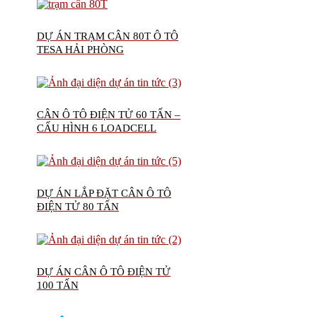
DỰ ÁN TRẠM CÂN 80T Ô TÔ
TESA HẢI PHÒNG
CÂN Ô TÔ ĐIỆN TỬ 60 TẤN –
CẤU HÌNH 6 LOADCELL
DỰ ÁN LẮP ĐẶT CÂN Ô TÔ
ĐIỆN TỬ 80 TẤN
DỰ ÁN CÂN Ô TÔ ĐIỆN TỬ
100 TẤN