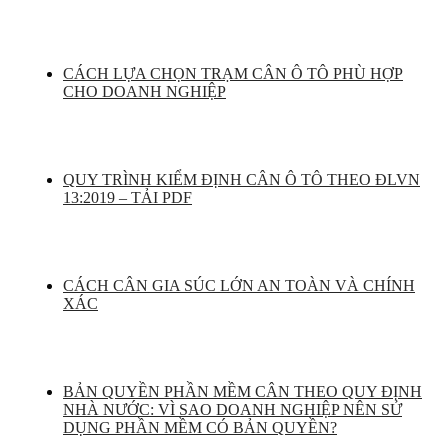
CÁCH LỰA CHỌN TRẠM CÂN Ô TÔ PHÙ HỢP
CHO DOANH NGHIỆP
QUY TRÌNH KIỂM ĐỊNH CÂN Ô TÔ THEO ĐLVN
13:2019 – TẢI PDF
CÁCH CÂN GIA SÚC LỚN AN TOÀN VÀ CHÍNH
XÁC
BẢN QUYỀN PHẦN MỀM CÂN THEO QUY ĐỊNH
NHÀ NƯỚC: VÌ SAO DOANH NGHIỆP NÊN SỬ
DỤNG PHẦN MỀM CÓ BẢN QUYỀN?