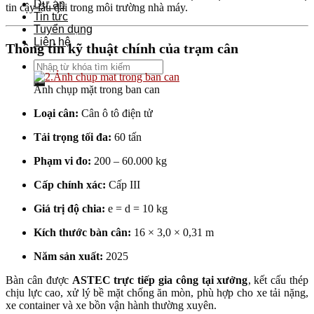
Dự án
tin cậy lâu dài trong môi trường nhà máy.
Tin tức
Tuyển dụng
Liên hệ
Thông tin kỹ thuật chính của trạm cân
Search
for:
Ảnh chụp mặt trong ban can
Loại cân:
Cân ô tô điện tử
Tải trọng tối đa:
60 tấn
Phạm vi đo:
200 – 60.000 kg
Cấp chính xác:
Cấp III
Giá trị độ chia:
e = d = 10 kg
Kích thước bàn cân:
16 × 3,0 × 0,31 m
Năm sản xuất:
2025
Bàn cân được
ASTEC trực tiếp gia công tại xưởng
, kết cấu thép
chịu lực cao, xử lý bề mặt chống ăn mòn, phù hợp cho xe tải nặng,
xe container và xe bồn vận hành thường xuyên.