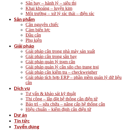
Sân bay – hành lý – siêu thị
Khai khoáng – luyện kim
Môi trường – xử lý rác thải – điện rác
Sản phẩm
Cân nguyên chiếc
Cảm biến lực
Đầu cân
Phụ kiện
Giải pháp
Giải pháp cân trong nhà máy sản xuất
Giải pháp cân trong sân bay
Giải pháp quản lý trạm cân
Giải pháp quản lý cân silo cho trang trại
Giải pháp cân kiểm tra – checkweigher
Giải pháp tích hợp ERP – phần mềm quản lý dữ liệu
cân
Dịch vụ
Tư vấn & khảo sát kỹ thuật
Thi công – lắp đặt hệ thống cân điện tử
Bảo trì – sửa chữa – nâng cấp hệ thống cân
Hiệu chuẩn – kiểm định cân điện tử
Dự án
Tin tức
Tuyển dụng