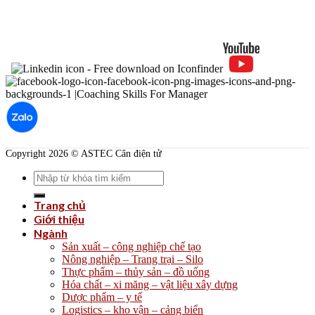
Copyright 2026 © ASTEC Cân điện tử
Search
for:
Trang chủ
Giới thiệu
Ngành
Sản xuất – công nghiệp chế tạo
Nông nghiệp – Trang trại – Silo
Thực phẩm – thủy sản – đồ uống
Hóa chất – xi măng – vật liệu xây dựng
Dược phẩm – y tế
Logistics – kho vận – cảng biển