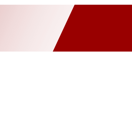
nâng cấp hệ thống cân
Bilanciai
Cảm biến lực
Cân nguyên chi
g (WIM)
Giải pháp cân kiểm tra – checkweigher
Giải pháp cân tr
háp quản lý trạm cân
Giải pháp tích hợp ERP – phần mềm quản lý d
cảng biển
Mettler Toledo
MKCELL
Môi trường – xử lý rác th
 công nghiệp chế tạo
SYMC
Thi công – lắp đặt hệ thống cân điệ
Tư vấn & khảo sát kỹ thuật
Zemic