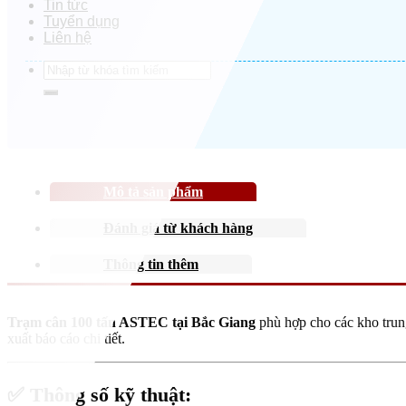
Tin tức
Tuyển dụng
Liên hệ
Search
for:
Mô tả sản phẩm
Đánh giá từ khách hàng
Thông tin thêm
Trạm cân 100 tấn ASTEC tại Bắc Giang
phù hợp cho các kho trung
xuất báo cáo chi tiết.
✅
Thông số kỹ thuật: