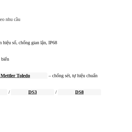
heo nhu cầu
n hiệu số, chống gian lận, IP68
 biến
Mettler Toledo
– chống sét, tự hiệu chuẩn
/
DS3
/
DS8