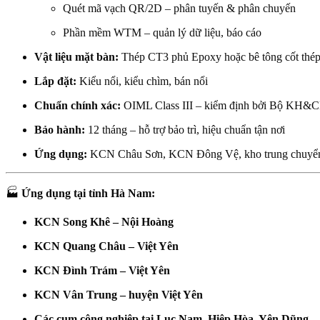
Quét mã vạch QR/2D – phân tuyến & phân chuyến
Phần mềm WTM – quản lý dữ liệu, báo cáo
Vật liệu mặt bàn:
Thép CT3 phủ Epoxy hoặc bê tông cốt thé
Lắp đặt:
Kiểu nổi, kiểu chìm, bán nổi
Chuẩn chính xác:
OIML Class III – kiểm định bởi Bộ KH&
Bảo hành:
12 tháng – hỗ trợ bảo trì, hiệu chuẩn tận nơi
Ứng dụng:
KCN Châu Sơn, KCN Đông Vệ, kho trung chuyển 
🏭
Ứng dụng tại tỉnh Hà Nam:
KCN Song Khê – Nội Hoàng
KCN Quang Châu – Việt Yên
KCN Đình Trám – Việt Yên
KCN Vân Trung – huyện Việt Yên
Các cụm công nghiệp tại Lục Nam, Hiệp Hòa, Yên Dũng