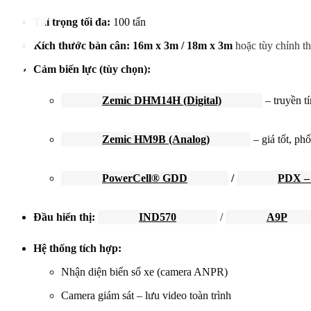
Tải trọng tối đa:
100 tấn
Kích thước bàn cân: 16m x 3m / 18m x 3m
hoặc tùy chỉnh t
Cảm biến lực (tùy chọn):
Zemic DHM14H (Digital)
– truyền tí
Zemic HM9B (Analog)
– giá tốt, phổ
PowerCell® GDD
/
PDX – 
Đầu hiển thị:
IND570
/
A9P
Hệ thống tích hợp:
Nhận diện biển số xe (camera ANPR)
Camera giám sát – lưu video toàn trình